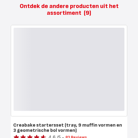
Ontdek de andere producten uit het
assortiment
(9)
Creabake startersset (tray, 9 muffin vormen en
3 geometrische bol vormen)
Score
4.6
/5
-
83 Reviews