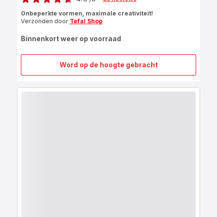
ratings.4.6
Onbeperkte vormen, maximale creativiteit!
Verzonden door
Tefal Shop
Binnenkort weer op voorraad
Word op de hoogte gebracht
Creabake
startersset
(tray,
9
muffin
vormen
en
3
geometrische
bol
vormen)