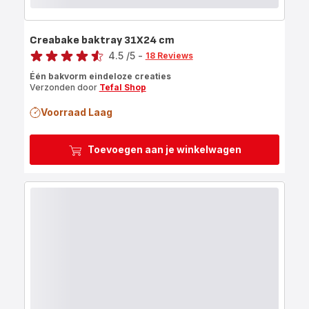
Creabake baktray 31X24 cm
Score
4.5
/5
-
18 Reviews
ratings.4.5
Één bakvorm eindeloze creaties
Verzonden door
Tefal Shop
Voorraad Laag
Toevoegen aan je winkelwagen