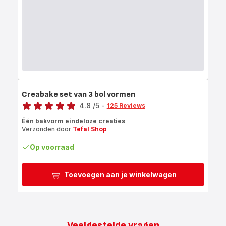
Creabake set van 3 bol vormen
Score
4.8
/5
-
125 Reviews
ratings.4.8
Één bakvorm eindeloze creaties
Verzonden door
Tefal Shop
Op voorraad
Toevoegen aan je winkelwagen
Veelgestelde vragen