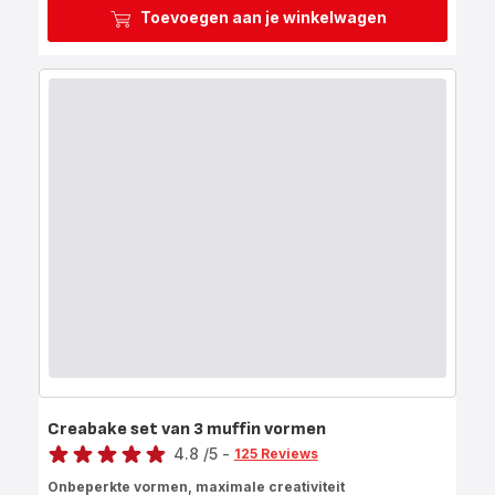
Toevoegen aan je winkelwagen
Creabake set van 3 muffin vormen
Score
4.8
/5
-
125 Reviews
ratings.4.8
Onbeperkte vormen, maximale creativiteit