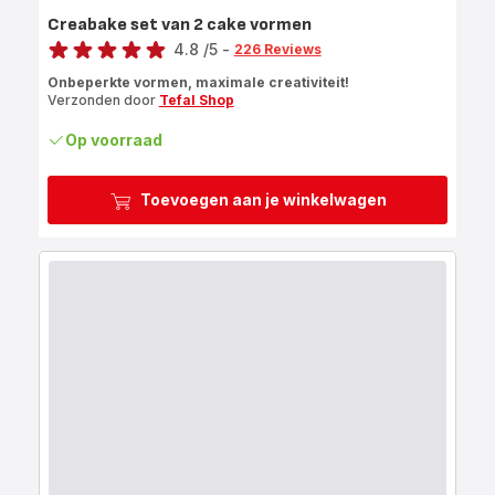
Creabake set van 2 cake vormen
Score
4.8
/5
-
226 Reviews
ratings.4.8
Onbeperkte vormen, maximale creativiteit!
Verzonden door
Tefal Shop
Op voorraad
Toevoegen aan je winkelwagen