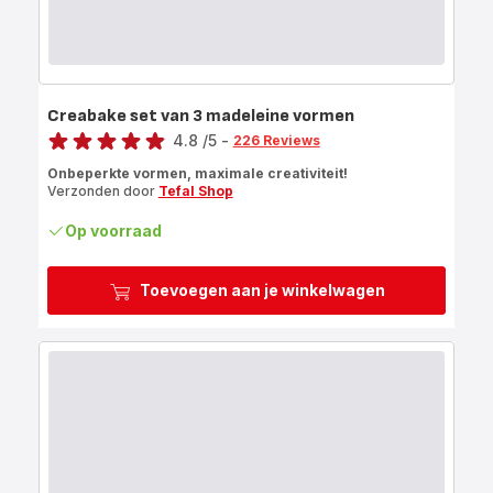
Creabake set van 3 madeleine vormen
Score
4.8
/5
-
226 Reviews
ratings.4.8
Onbeperkte vormen, maximale creativiteit!
Verzonden door
Tefal Shop
Op voorraad
Toevoegen aan je winkelwagen