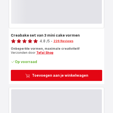
Creabake set van 3 mini cake vormen
Score
4.8
/5
-
226 Reviews
ratings.4.8
Onbeperkte vormen, maximale creativiteit!
Verzonden door
Tefal Shop
Op voorraad
Toevoegen aan je winkelwagen