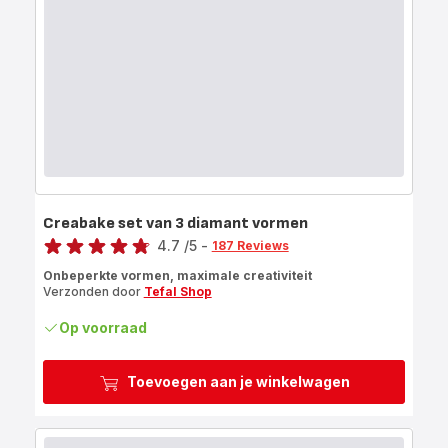
Creabake set van 3 diamant vormen
Score
4.7
/5
-
187 Reviews
ratings.4.7
Onbeperkte vormen, maximale creativiteit
Verzonden door
Tefal Shop
Op voorraad
Toevoegen aan je winkelwagen