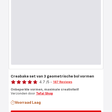
Creabake set van 3 geometrische bol vormen
Score
4.7
/5
-
187 Reviews
ratings.4.7
Onbeperkte vormen, maximale creativiteit!
Verzonden door
Tefal Shop
Voorraad Laag