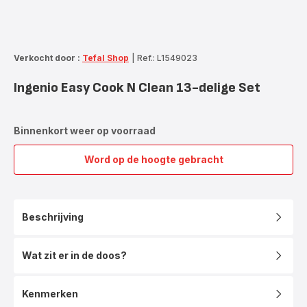
Verkocht door :
Tefal Shop
|
Ref.: L1549023
Ingenio Easy Cook N Clean 13-delige Set
Binnenkort weer op voorraad
Word op de hoogte gebracht
Ingenio
Easy
Cook
N
Beschrijving
Clean
13-
delige
Wat zit er in de doos?
Set
Kenmerken