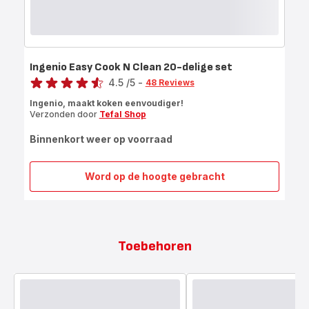
Ingenio Easy Cook N Clean 20-delige set
Score
4.5
/5
-
48 Reviews
ratings.4.5
Ingenio, maakt koken eenvoudiger!
Verzonden door
Tefal Shop
Binnenkort weer op voorraad
Word op de hoogte gebracht
Ingenio
Easy
Cook
N
Clean
Toebehoren
20-
delige
set