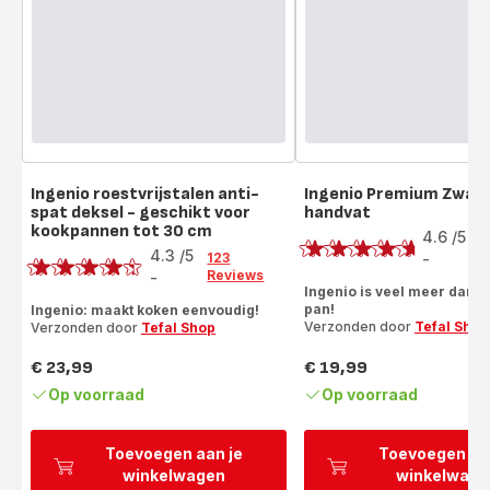
Ingenio roestvrijstalen anti-
Ingenio Premium Zwar
spat deksel - geschikt voor
handvat
Score
kookpannen tot 30 cm
Score
4.6
/5
1
4.3
/5
R
123
-
ratings.4.6
Reviews
-
ratings.4.3
Ingenio is veel meer dan a
pan!
Ingenio: maakt koken eenvoudig!
Verzonden door
Tefal Shop
Verzonden door
Tefal Shop
€ 23,99
€ 19,99
Prijs
Prijs
Op voorraad
Op voorraad
Toevoegen aan je
Toevoegen aa
winkelwagen
winkelwage