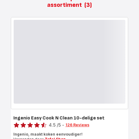
assortiment
(3)
Ingenio Easy Cook N Clean 10-delige set
Score
4.5
/5
-
126 Reviews
ratings.4.5
Ingenio, maakt koken eenvoudiger!