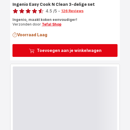
Ingenio Easy Cook N Clean 3-delige set
Score
4.5
/5
-
126 Reviews
ratings.4.5
Ingenio, maakt koken eenvoudiger!
Verzonden door
Tefal Shop
Voorraad Laag
Toevoegen aan je winkelwagen