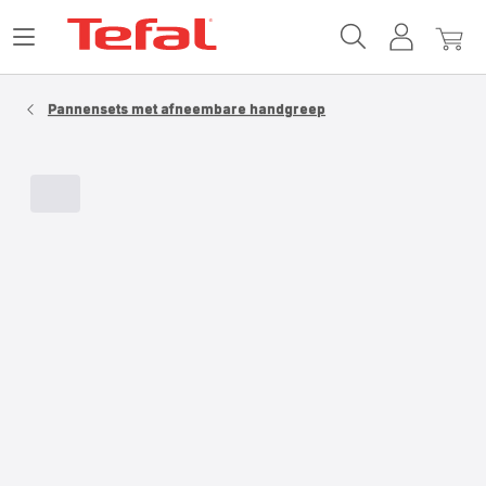
Tefal-
Open
Mijn
Mijn
startpagina
het
account
winke
menu
Pannensets met afneembare handgreep