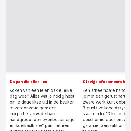
De pan die alles kan!
Stevige afneembare han
Koken van een leien dakje, elke
Een afneembare handgr
dag weer! Alles wat je nodig hebt
je met een gerust hart v
om je dagelijkse tijd in de keuken
zware werk kunt gebruik
te vereenvoudigen: een
3-punts veiligheidssystee
magische verwijderbare
staat om tot 10 kg te dr
handgreep, een ovenbestendige
beschermd door onze 10
en koelkastklare* pan mét een
garantie. Gemaakt om la