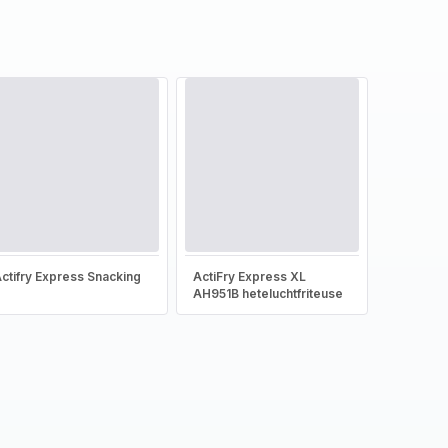
ctifry Express Snacking
ActiFry Express XL
AH951B heteluchtfriteuse