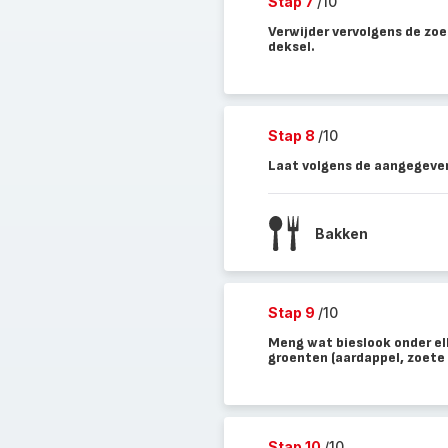
Stap 7
/10
Verwijder vervolgens de zo
deksel.
Stap 8
/10
Laat volgens de aangegeven
Bakken
Stap 9
/10
Meng wat bieslook onder el
groenten (aardappel, zoete 
Stap 10
/10