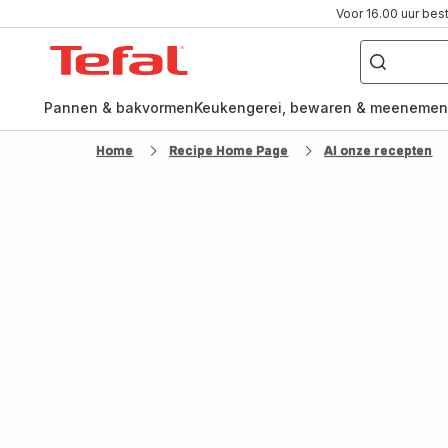
Voor 16.00 uur bes
Waar
ben
Tefal-
je
naar
startpagina
op
zoek?
Pannen & bakvormen
Keukengerei, bewaren & meenemen
Home
Recipe Home Page
Al onze recepten