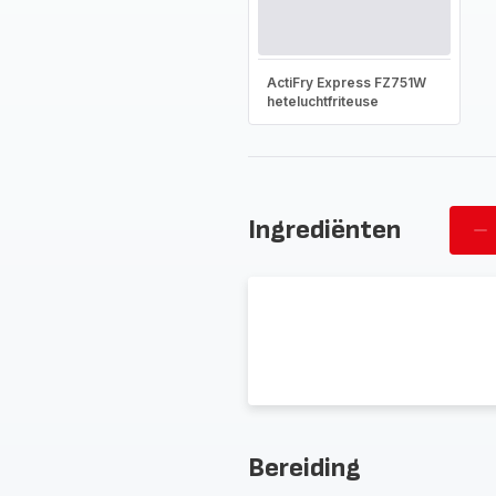
ActiFry Express FZ751W
heteluchtfriteuse
Ingrediënten
Ve
pe
Bereiding