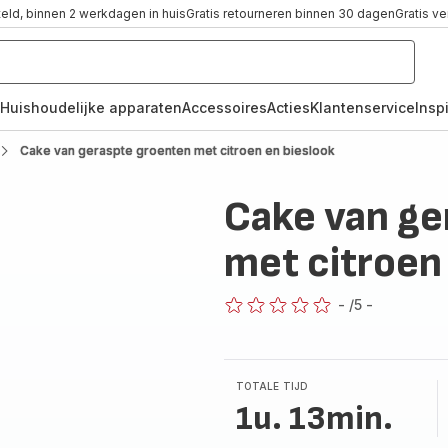
teld, binnen 2 werkdagen in huis
Gratis retourneren binnen 30 dagen
Gratis v
Huishoudelijke apparaten
Accessoires
Acties
Klantenservice
Inspi
Cake van geraspte groenten met citroen en bieslook
Cake van ge
met citroen
-
/5
-
ratings.0
TOTALE TIJD
1u. 13min.