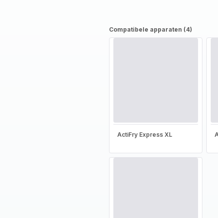
Compatibele apparaten (4)
ActiFry Express XL
A