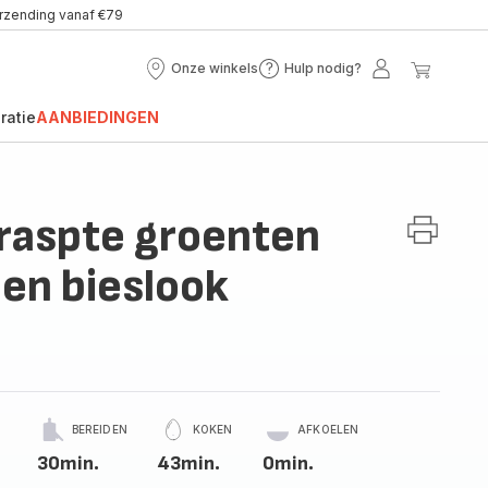
erzending vanaf €79
Onze winkels
Hulp nodig?
Onze
Hulp
Mijn
Mijn
winkels
nodig?
account
winke
ratie
AANBIEDINGEN
raspte groenten
 en bieslook
BEREIDEN
KOKEN
AFKOELEN
30min.
43min.
0min.