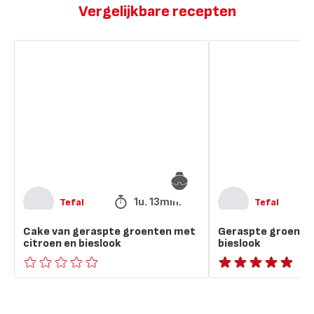
Vergelijkbare recepten
Cake
Geraspte
van
groenten,
geraspte
citroen
groenten
en
met
bieslook
citroen
en
bieslook
1u. 13min.
Tefal
Tefal
Cake van geraspte groenten met
Geraspte groenten
citroen en bieslook
bieslook
ratings.0
ratings.NaN