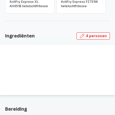
ActiFry Express XL
ActiFry Express FZ751W
AH951B heteluchtfriteuse
heteluchtfriteuse
Ingrediënten
4 personen
Bereiding