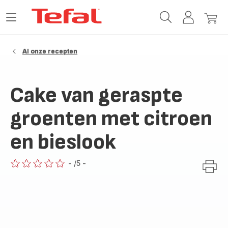
Tefal-
Open
Mijn
Mijn
startpagina
het
account
winke
menu
Al onze recepten
Cake van geraspte
groenten met citroen
en bieslook
-
/5
-
ratings.0