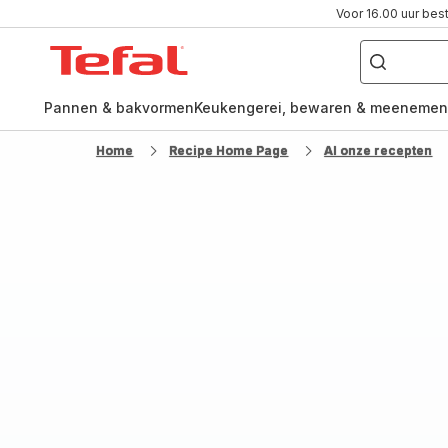
Voor 16.00 uur bes
Waar
ben
Tefal-
je
naar
startpagina
op
zoek?
Pannen & bakvormen
Keukengerei, bewaren & meenemen
Home
Recipe Home Page
Al onze recepten