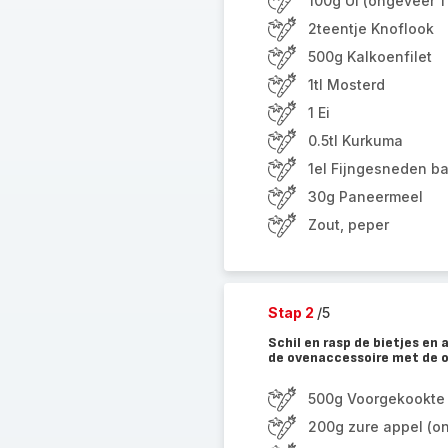
100g Ui (ongeveer 1 
2teentje Knoflook
500g Kalkoenfilet
1tl Mosterd
1 Ei
0.5tl Kurkuma
1el Fijngesneden ba
30g Paneermeel
Zout, peper
Stap 2
/5
Schil en rasp de bietjes en 
de ovenaccessoire met de ol
500g Voorgekookte b
200g zure appel (on