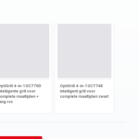
ptiGrill 4-in-1 GC776D
OptiGrill 4-in-1 GC7748
ntelligente grill voor
intelligent grill voor
omplete maaltijden +
complete maaltijden zwart
ang rvs