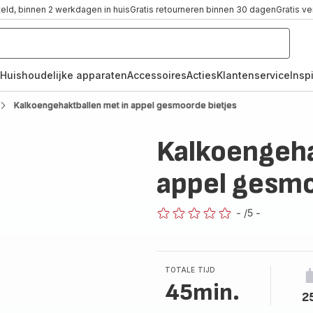
teld, binnen 2 werkdagen in huis
Gratis retourneren binnen 30 dagen
Gratis v
Huishoudelijke apparaten
Accessoires
Acties
Klantenservice
Inspi
Kalkoengehaktballen met in appel gesmoorde bietjes
Kalkoengeha
appel gesmo
-
/5
-
ratings.0
TOTALE TIJD
45min.
2