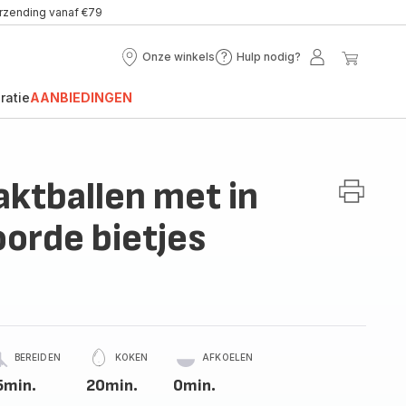
erzending vanaf €79
Onze winkels
Hulp nodig?
Onze
Hulp
Mijn
Mijn
winkels
nodig?
account
winke
ratie
AANBIEDINGEN
ktballen met in
orde bietjes
BEREIDEN
KOKEN
AFKOELEN
5min.
20min.
0min.