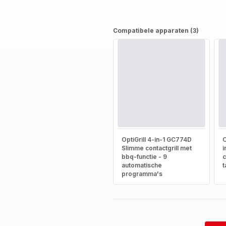
Compatibele apparaten (3)
OptiGrill 4-in-1 GC774D
O
Slimme contactgrill met
i
bbq-functie - 9
c
automatische
t
programma's