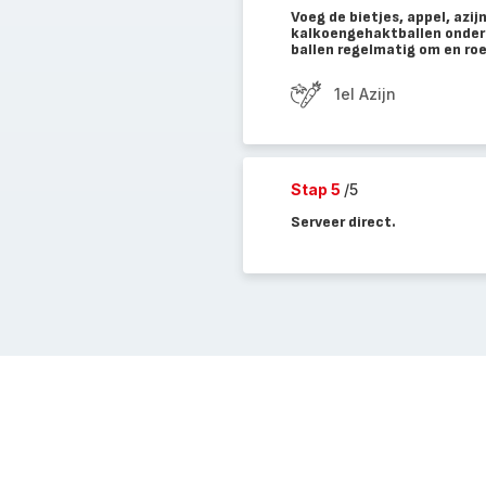
Voeg de bietjes, appel, azij
kalkoengehaktballen ondert
ballen regelmatig om en roe
1el Azijn
Stap 5
/5
Serveer direct.