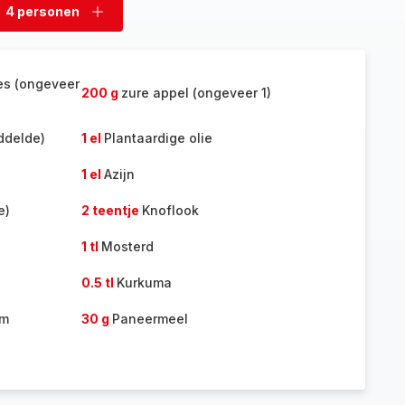
4 personen
rwijder
Voeg
rsonen
personen
toe
es (ongeveer
200 g
zure appel (ongeveer 1)
ddelde)
1 el
Plantaardige olie
1 el
Azijn
e)
2 teentje
Knoflook
1 tl
Mosterd
0.5 tl
Kurkuma
um
30 g
Paneermeel