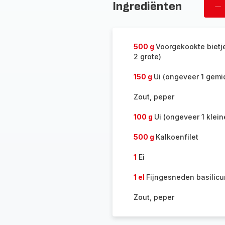
Ingrediënten
Ve
pe
500 g
Voorgekookte bietj
2 grote)
150 g
Ui (ongeveer 1 gemi
Zout, peper
100 g
Ui (ongeveer 1 klein
500 g
Kalkoenfilet
1
Ei
1 el
Fijngesneden basilic
Zout, peper