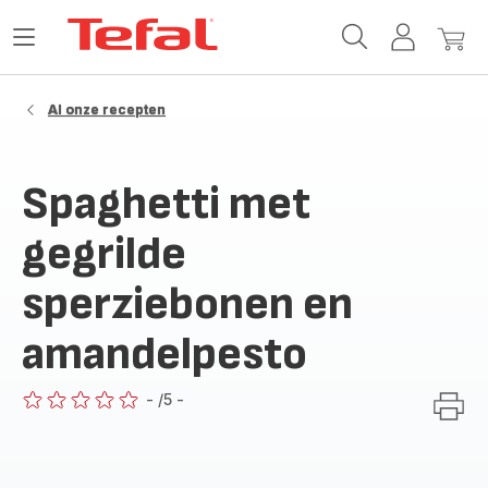
Tefal-
Open
Mijn
Mijn
startpagina
het
account
winke
menu
Al onze recepten
Spaghetti met
gegrilde
sperziebonen en
amandelpesto
-
/5
-
ratings.0