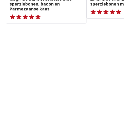
sperziebonen, bacon en
sperziebonen met 
Parmezaanse kaas
ratings.NaN
ratings.NaN