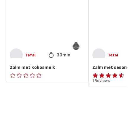
kokosmelk
sesamzaad
30min.
Tefal
Tefal
Zalm met kokosmelk
Zalm met sesamz
ratings.0
ratings.4.5
1 Reviews