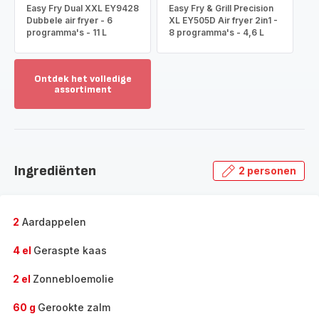
Easy Fry Dual XXL EY9428
Easy Fry & Grill Precision
Dubbele air fryer - 6
XL EY505D Air fryer 2in1 -
programma's - 11 L
8 programma's - 4,6 L
Ontdek het volledige
assortiment
Toon
meer
-
Ontdek
het
Ingrediënten
2 personen
volledige
assortiment
-
2
Aardappelen
4 el
Geraspte kaas
2 el
Zonnebloemolie
60 g
Gerookte zalm