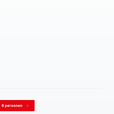
6 personen
rwijder
Voeg
rsonen
personen