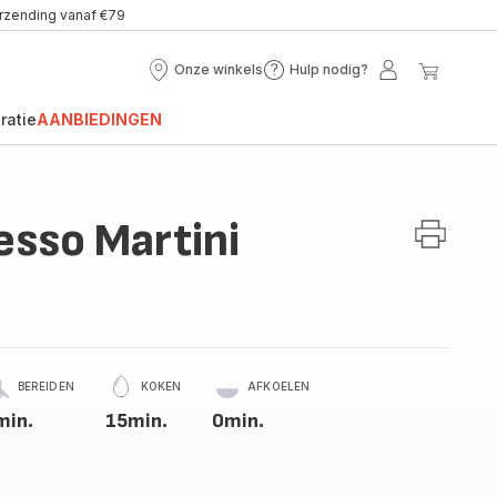
erzending vanaf €79
Onze winkels
Hulp nodig?
Onze
Hulp
Mijn
Mijn
winkels
nodig?
account
winke
ratie
AANBIEDINGEN
esso Martini
BEREIDEN
KOKEN
AFKOELEN
min.
15min.
0min.