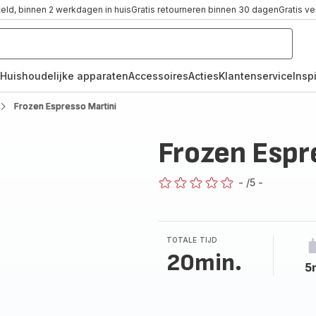
teld, binnen 2 werkdagen in huis
Gratis retourneren binnen 30 dagen
Gratis v
Huishoudelijke apparaten
Accessoires
Acties
Klantenservice
Inspi
Frozen Espresso Martini
Frozen Espr
-
/5
-
ratings.0
TOTALE TIJD
20min.
5