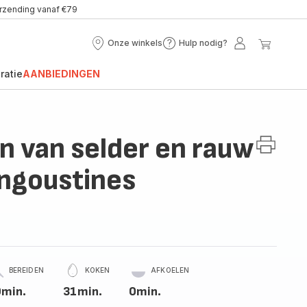
erzending vanaf €79
Onze winkels
Hulp nodig?
Onze
Hulp
Mijn
Mijn
winkels
nodig?
account
winke
ratie
AANBIEDINGEN
 van selder en rauw
ngoustines
BEREIDEN
KOKEN
AFKOELEN
min.
31min.
0min.