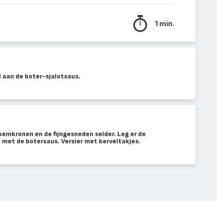
1 min.
 aan de boter-sjalotsaus.
oemkronen en de fijngesneden selder. Leg er de
 met de botersaus. Versier met kerveltakjes.