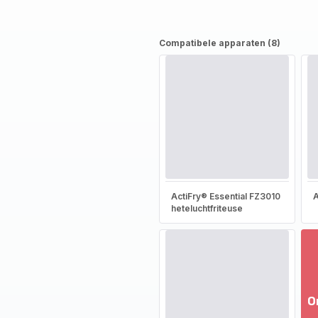
Compatibele apparaten (8)
ActiFry® Essential FZ3010
A
heteluchtfriteuse
O