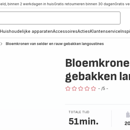
teld, binnen 2 werkdagen in huis
Gratis retourneren binnen 30 dagen
Gratis v
Huishoudelijke apparaten
Accessoires
Acties
Klantenservice
Inspi
Bloemkronen van selder en rauw gebakken langoustines
Bloemkronen
gebakken la
-
/5
-
ratings.0
TOTALE TIJD
51min.
20