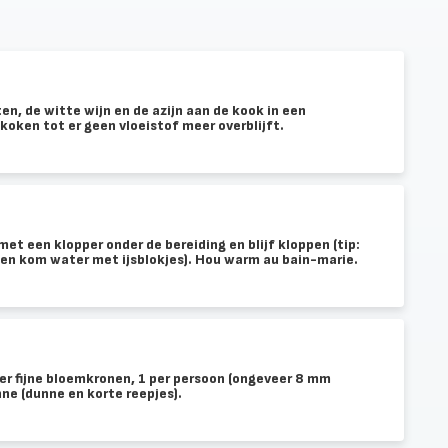
en, de witte wijn en de azijn aan de kook in een
koken tot er geen vloeistof meer overblijft.
et een klopper onder de bereiding en blijf kloppen (tip:
n een kom water met ijsblokjes). Hou warm au bain-marie.
lder fijne bloemkronen, 1 per persoon (ongeveer 8 mm
ienne (dunne en korte reepjes).