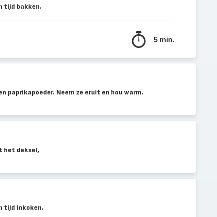
 tijd bakken.
5 min.
 en paprikapoeder. Neem ze eruit en hou warm.
it het deksel,
 tijd inkoken.