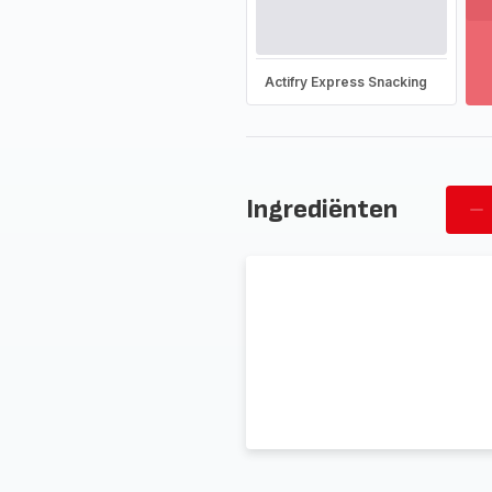
T
m
-
On
Actifry Express Snacking
he
vo
as
-
Ingrediënten
Ve
pe