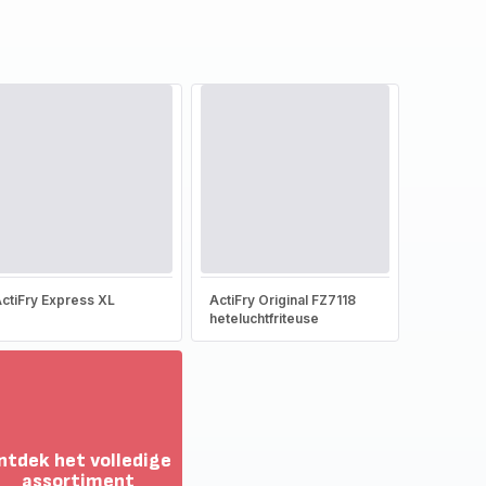
ctiFry Express XL
ActiFry Original FZ7118
heteluchtfriteuse
ntdek het volledige
assortiment