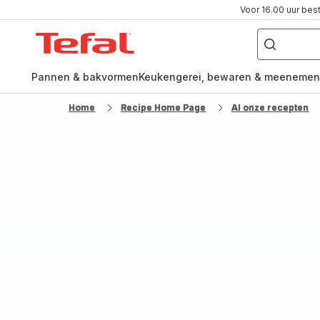
Voor 16.00 uur bes
Waar
ben
Tefal-
je
naar
startpagina
op
zoek?
Pannen & bakvormen
Keukengerei, bewaren & meenemen
Home
Recipe Home Page
Al onze recepten