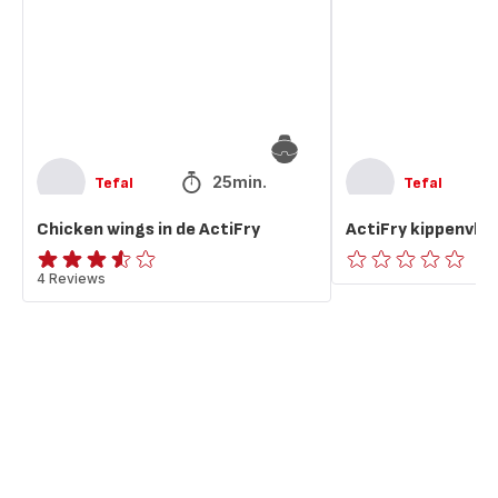
de
ActiFry
25min.
Tefal
Tefal
Chicken wings in de ActiFry
ActiFry kippenvle
ratings.3.5
4 Reviews
ratings.0