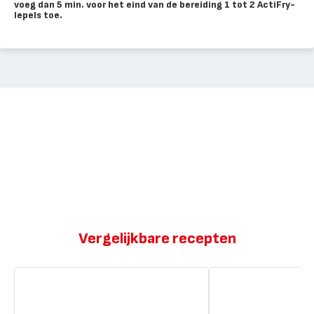
voeg dan 5 min. voor het eind van de bereiding 1 tot 2 ActiFry-
lepels toe.
Vergelijkbare recepten
Chicken
ActiFry
wings
kippenvleugels
in