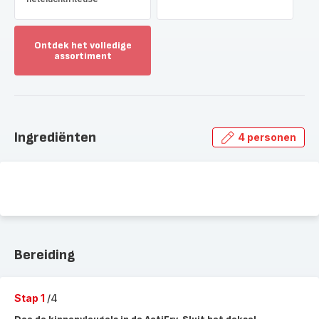
Ontdek het volledige
assortiment
Toon
meer
-
Ontdek
het
Ingrediënten
4 personen
volledige
assortiment
-
Bereiding
Stap 1
/4