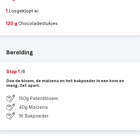
1
Losgeklopt ei
120 g
Chocoladestukjes
Bereiding
Stap 1
/8
Doe de bloem, de maïzena en het bakpoeder in een kom en
meng. Zet apart.
150g Patentbloem
40g Maïzena
1tl Bakpoeder