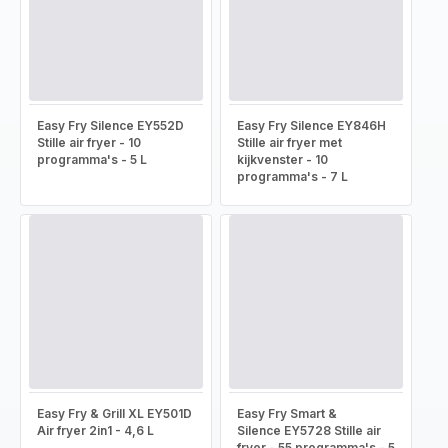
Easy Fry Silence EY552D
Easy Fry Silence EY846H
Stille air fryer - 10
Stille air fryer met
programma's - 5 L
kijkvenster - 10
programma's - 7 L
Easy Fry & Grill XL EY501D
Easy Fry Smart &
Air fryer 2in1 - 4,6 L
Silence EY5728 Stille air
fryer - 55 programma's - 5