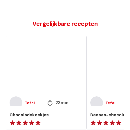
Vergelijkbare recepten
Chocoladekoekjes
Banaan-
chocoladekoekjes
23min.
Tefal
Tefal
Chocoladekoekjes
Banaan-chocolade
Beoordeling
ratings.NaN