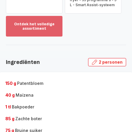
L - Smart Assist-systeem
Ontdek het volledige
assortiment
Toon
meer
-
Ontdek
het
Ingrediënten
2 personen
volledige
assortiment
-
150 g
Patentbloem
40 g
Maïzena
1 tl
Bakpoeder
85 g
Zachte boter
75 g
Bruine suiker