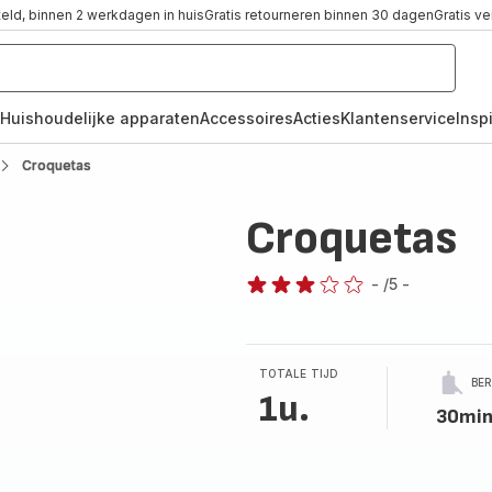
teld, binnen 2 werkdagen in huis
Gratis retourneren binnen 30 dagen
Gratis v
Huishoudelijke apparaten
Accessoires
Acties
Klantenservice
Inspi
Croquetas
Croquetas
-
/5
-
Beoordeling
met
drie
sterren
TOTALE TIJD
BE
(gemiddeld)
1u.
30min