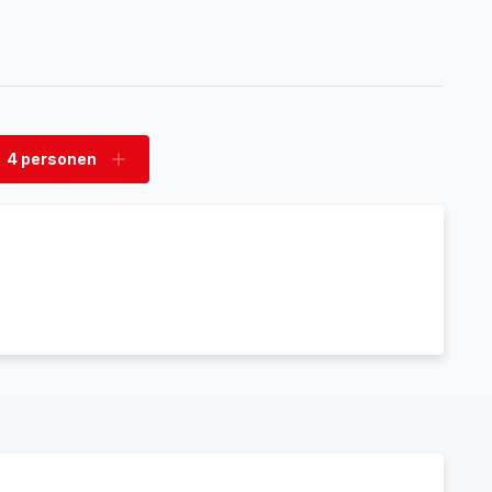
4 personen
rwijder
Voeg
rsonen
personen
toe