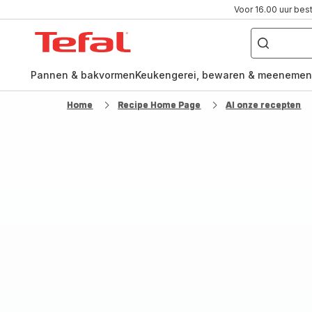
Voor 16.00 uur bes
Waar
ben
Tefal-
je
naar
startpagina
op
zoek?
Pannen & bakvormen
Keukengerei, bewaren & meenemen
Home
Recipe Home Page
Al onze recepten