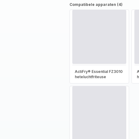
Compatibele apparaten (4)
ActiFry® Essential FZ3010
A
heteluchtfriteuse
h