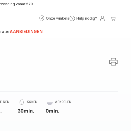
erzending vanaf €79
Onze winkels
Hulp nodig?
Onze
Hulp
Mijn
Mijn
winkels
nodig?
account
winke
ratie
AANBIEDINGEN
REIDEN
KOKEN
AFKOELEN
.
30min.
0min.