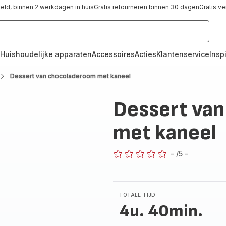
teld, binnen 2 werkdagen in huis
Gratis retourneren binnen 30 dagen
Gratis v
Huishoudelijke apparaten
Accessoires
Acties
Klantenservice
Inspi
Dessert van chocoladeroom met kaneel
Dessert va
met kaneel
-
/5
-
ratings.0
TOTALE TIJD
4u. 40min.