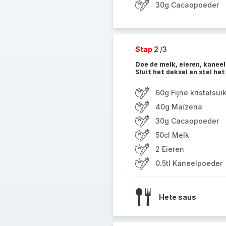
30g Cacaopoeder
Stap 2
/3
Doe de melk, eieren, kanee
Sluit het deksel en stel h
60g Fijne kristalsui
40g Maïzena
30g Cacaopoeder
50cl Melk
2 Eieren
0.5tl Kaneelpoeder
Hete saus