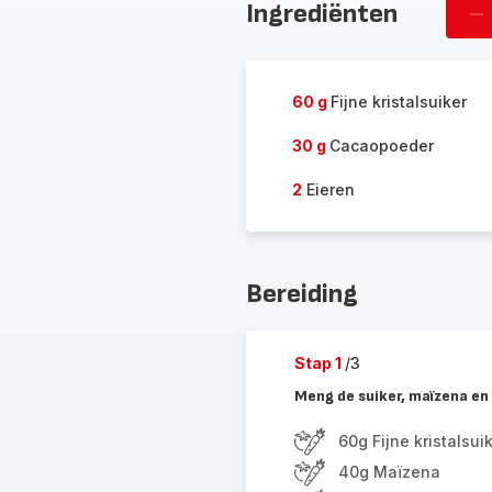
Ingrediënten
Ve
pe
60 g
Fijne kristalsuiker
30 g
Cacaopoeder
2
Eieren
Bereiding
Stap 1
/3
Meng de suiker, maïzena en
60g Fijne kristalsui
40g Maïzena