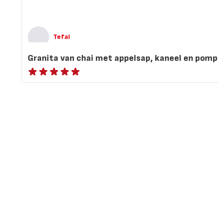
Tefal
Granita van chai met appelsap, kaneel en pom
ratings.NaN