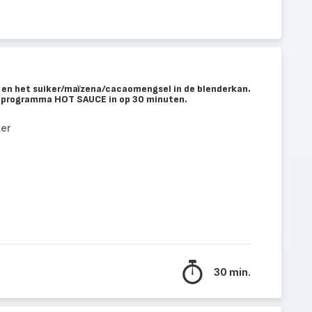
l en het suiker/maïzena/cacaomengsel in de blenderkan.
et programma HOT SAUCE in op 30 minuten.
ker
30 min.