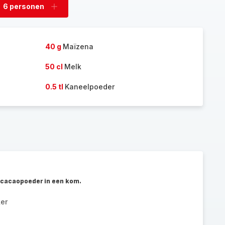
6 personen
rwijder
Voeg
rsonen
personen
toe
40 g
Maïzena
50 cl
Melk
0.5 tl
Kaneelpoeder
 cacaopoeder in een kom.
ker