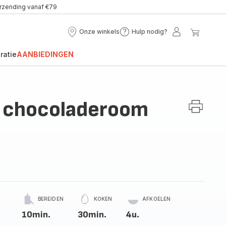
erzending vanaf €79
Onze winkels
Hulp nodig?
Onze
Hulp
Mijn
Mijn
winkels
nodig?
account
winke
ratie
AANBIEDINGEN
n chocoladeroom
BEREIDEN
KOKEN
AFKOELEN
10min.
30min.
4u.