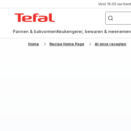
Voor 16.00 uur bes
Waar
ben
Tefal-
je
naar
startpagina
op
zoek?
Pannen & bakvormen
Keukengerei, bewaren & meenemen
Home
Recipe Home Page
Al onze recepten