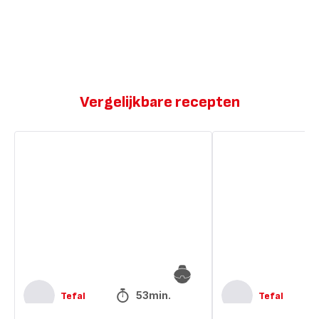
Vergelijkbare recepten
Echte
Echte
frietjes
frietjes
53min.
Tefal
Tefal