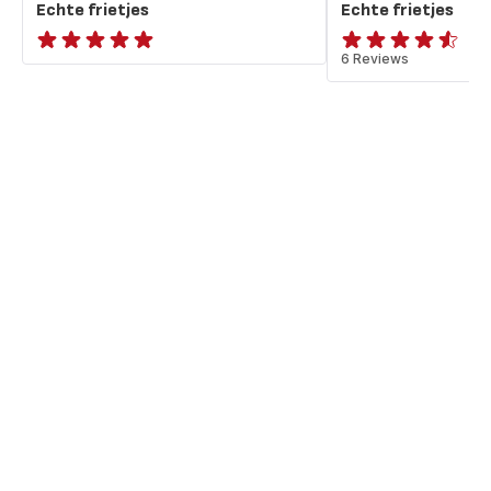
Echte frietjes
Echte frietjes
ratings.NaN
ratings.4.5
6 Reviews