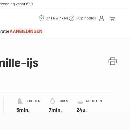
erzending vanaf €79
Onze winkels
Hulp nodig?
Onze
Hulp
Mijn
Mijn
winkels
nodig?
account
winke
ratie
AANBIEDINGEN
ille-ijs
BEREIDEN
KOKEN
AFKOELEN
5min.
7min.
24u.