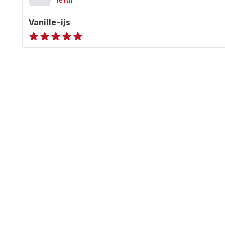
Tefal
Vanille-ijs
ratings.NaN