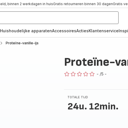
teld, binnen 2 werkdagen in huis
Gratis retourneren binnen 30 dagen
Gratis v
Huishoudelijke apparaten
Accessoires
Acties
Klantenservice
Inspi
Proteïne-vanille-ijs
Proteïne-van
-
/5
-
ratings.0
TOTALE TIJD
24u. 12min.