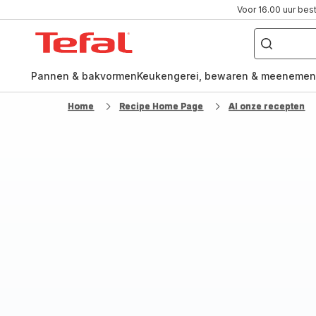
Voor 16.00 uur bes
Waar
ben
Tefal-
je
naar
startpagina
op
zoek?
Pannen & bakvormen
Keukengerei, bewaren & meenemen
Home
Recipe Home Page
Al onze recepten