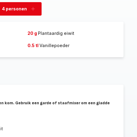
4 personen
rwijder
Voeg
rsonen
personen
toe
20 g
Plantaardig eiwit
0.5 tl
Vanillepoeder
een kom. Gebruik een garde of staafmixer om een gladde
it