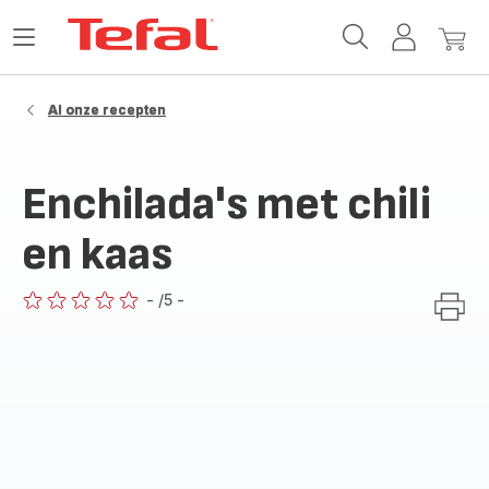
Tefal-
Open
Mijn
Mijn
startpagina
het
account
winke
menu
Al onze recepten
Enchilada's met chili
en kaas
-
/5
-
ratings.0