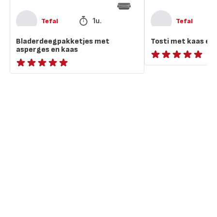
1u.
Tefal
Tefal
Bladerdeegpakketjes met
Tosti met kaas en
asperges en kaas
ratings.NaN
ratings.NaN