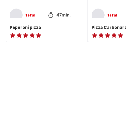
47min.
Tefal
Tefal
Peperoni pizza
Pizza Carbonara
ratings.NaN
ratings.NaN