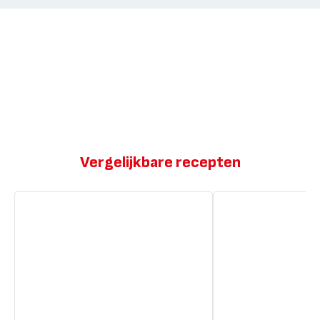
Vergelijkbare recepten
Peperoni
Pizza
pizza
Carbonara