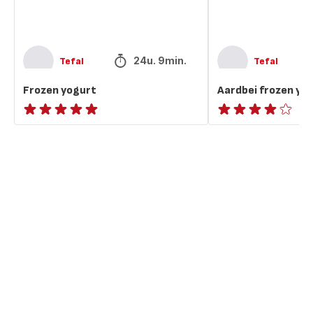
24u. 9min.
Tefal
Tefal
Frozen yogurt
Aardbei frozen yo
ratings.NaN
Beoordeling
met
vier
sterren
(gemiddeld)