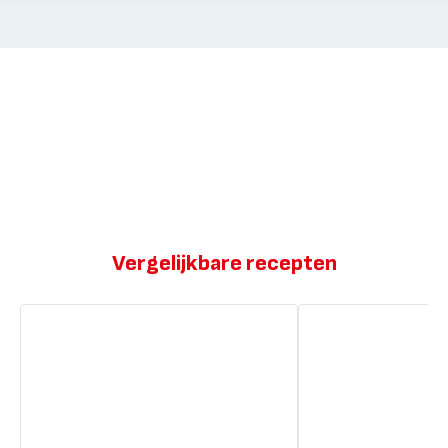
Vergelijkbare recepten
Frozen
Aardbei
yogurt
frozen
yogurt