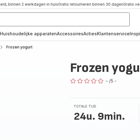
teld, binnen 2 werkdagen in huis
Gratis retourneren binnen 30 dagen
Gratis v
Huishoudelijke apparaten
Accessoires
Acties
Klantenservice
Inspi
Frozen yogurt
Frozen yogu
-
/5
-
ratings.0
TOTALE TIJD
24u. 9min.