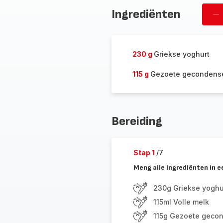
Ingrediënten
Ve
pe
230 g
Griekse yoghurt
115 g
Gezoete gecondens
Bereiding
Stap 1
/7
Meng alle ingrediënten in 
230g Griekse yoghu
115ml Volle melk
115g Gezoete geco