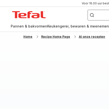
Voor 16.00 uur bes
Waar
ben
Tefal-
je
naar
startpagina
op
zoek?
Pannen & bakvormen
Keukengerei, bewaren & meenemen
Home
Recipe Home Page
Al onze recepten