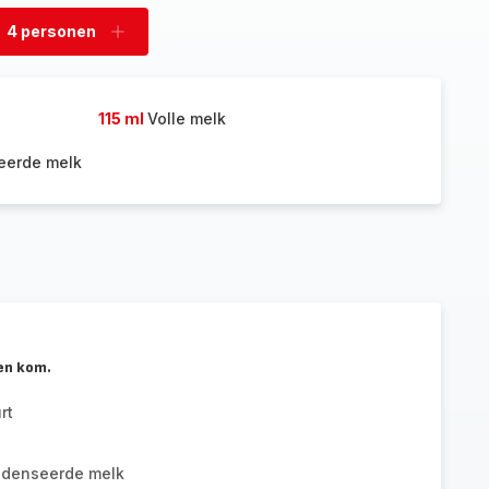
4 personen
rwijder
Voeg
rsonen
personen
toe
115 ml
Volle melk
eerde melk
een kom.
rt
ndenseerde melk