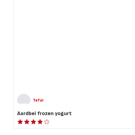
Tefal
Aardbei frozen yogurt
Beoordeling
met