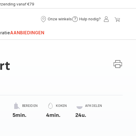
erzending vanaf €79
Onze winkels
Hulp nodig?
Onze
Hulp
Mijn
Mijn
winkels
nodig?
account
winke
ratie
AANBIEDINGEN
rt
BEREIDEN
KOKEN
AFKOELEN
5min.
4min.
24u.