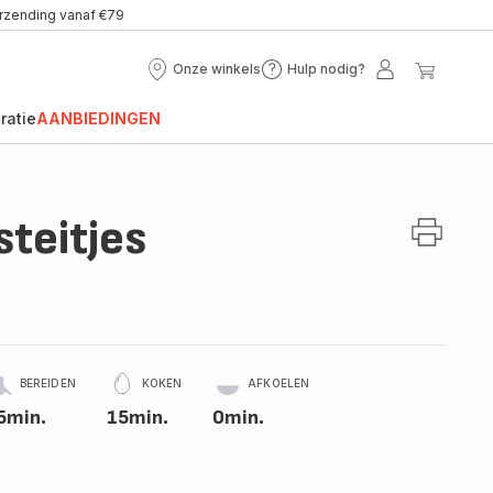
erzending vanaf €79
Onze winkels
Hulp nodig?
Onze
Hulp
Mijn
Mijn
winkels
nodig?
account
winke
ratie
AANBIEDINGEN
steitjes
BEREIDEN
KOKEN
AFKOELEN
5min.
15min.
0min.