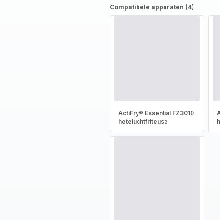
Compatibele apparaten (4)
ActiFry® Essential FZ3010
A
heteluchtfriteuse
h