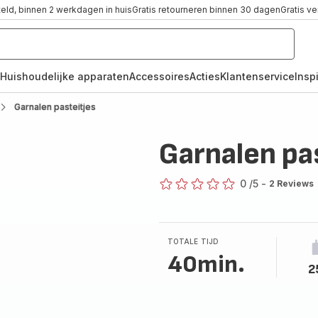
teld, binnen 2 werkdagen in huis
Gratis retourneren binnen 30 dagen
Gratis v
Huishoudelijke apparaten
Accessoires
Acties
Klantenservice
Inspi
Garnalen pasteitjes
Garnalen pa
0
/5
-
2 Reviews
ratings.0
TOTALE TIJD
40min.
2