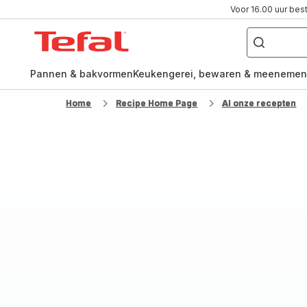
Voor 16.00 uur bes
Waar
ben
Tefal-
je
naar
startpagina
op
zoek?
Pannen & bakvormen
Keukengerei, bewaren & meenemen
Home
Recipe Home Page
Al onze recepten