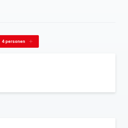
4 personen
rwijder
Voeg
rsonen
personen
toe