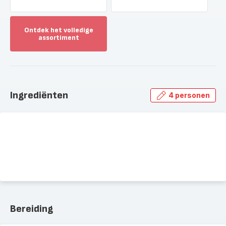
Ontdek het volledige
assortiment
Toon
meer
-
Ontdek
het
Ingrediënten
4 personen
volledige
assortiment
-
Bereiding