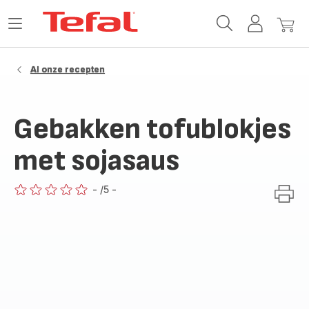
Tefal-
Open
Mijn
Mijn
startpagina
het
account
winke
menu
Al onze recepten
Gebakken tofublokjes
met sojasaus
-
/5
-
ratings.0