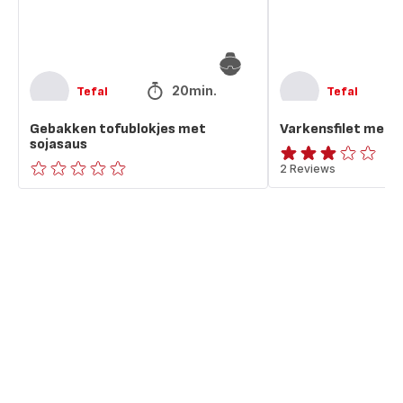
20min.
Tefal
Tefal
Gebakken tofublokjes met
Varkensfilet met 
sojasaus
Beoordeling
2 Reviews
ratings.0
met
drie
sterren
(gemiddeld)