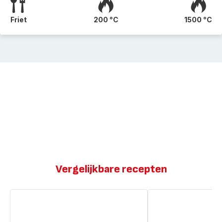
Friet
200 °C
1500 °C
Vergelijkbare recepten
Halloumi
Gegrilde
en
halloumi,
falafel
pistachenoten