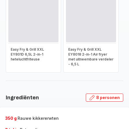
Easy Fry & Grill XXL
Easy Fry & Grill XXL
EY801D 6,5L 2-in-1
EY8018 2-in-1 Air fryer
heteluchtfriteuse
met uitneembare verdeler
- 6,5 L
Ingrediënten
8 personen
350 g
Rauwe kikkererwten