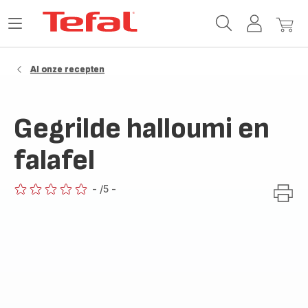
Tefal-
Open
Mijn
Mijn
startpagina
het
account
winke
menu
Al onze recepten
Gegrilde halloumi en
falafel
-
/5
-
ratings.0