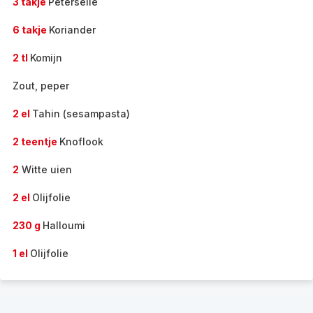
3 takje
Peterselie
6 takje
Koriander
2 tl
Komijn
Zout, peper
2 el
Tahin (sesampasta)
2 teentje
Knoflook
2
Witte uien
2 el
Olijfolie
230 g
Halloumi
1 el
Olijfolie