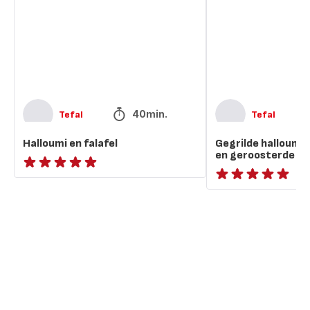
en
geroosterde
wortels
40min.
Tefal
Tefal
Halloumi en falafel
Gegrilde halloumi
en geroosterde wo
ratings.NaN
ratings.NaN