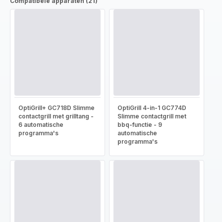
Compatibele apparaten (21)
OptiGrill+ GC718D Slimme
OptiGrill 4-in-1 GC774D
contactgrill met grilltang -
Slimme contactgrill met
6 automatische
bbq-functie - 9
programma's
automatische
programma's