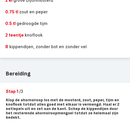
2 el
grove Dijonmosterd
0.75 tl
zout en peper
0.5 tl
gedroogde tijm
2 teentje
knoflook
8
kippendijen, zonder bot en zonder vel
Bereiding
Stap 1
/3
Klop de ahornsiroop los met de mosterd, zout, peper, tijm en
knoflook totdat alles goed met elkaar is vermengd. Haal er 2
eetlepels uit en zet aan de kant. Schep de kippendijen door
het resterende ahornsiroopmengsel totdat ze helemaal zijn
bedekt.