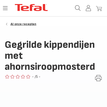
Tefal-
Open
Mijn
Mijn
startpagina
het
account
winke
menu
Al onze recepten
Gegrilde kippendijen
met
ahornsiroopmosterd
-
/5
-
ratings.0