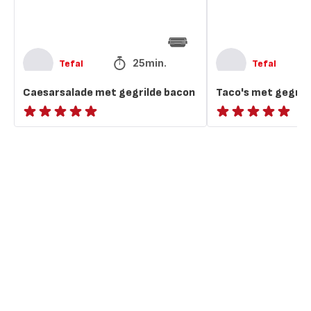
25min.
Tefal
Tefal
Caesarsalade met gegrilde bacon
Taco's met gegril
ratings.NaN
ratings.NaN