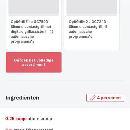
OptiGrill Elite GC750D
OptiGrill+ XL GC724D
Slimme contactgrill met
Slimme contactgrill - 9
digitale grillassistent - 12
automatische
automatische
programma's
programma's
Ontdek het volledige
assortiment
Toon
meer
-
Ontdek
het
Ingrediënten
4 personen
volledige
assortiment
-
0.25 kopje
ahornsiroop