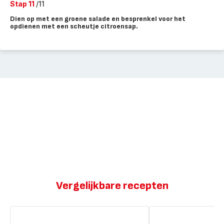
Stap 11
/11
Dien op met een groene salade en besprenkel voor het
opdienen met een scheutje citroensap.
Vergelijkbare recepten
Gepaneerd
Gepaneerd
kalfsvlees
kalfsvlees