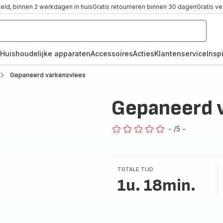
teld, binnen 2 werkdagen in huis
Gratis retourneren binnen 30 dagen
Gratis v
Huishoudelijke apparaten
Accessoires
Acties
Klantenservice
Inspi
Gepaneerd varkensvlees
Gepaneerd 
-
/5
-
ratings.0
TOTALE TIJD
1u. 18min.