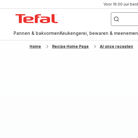
Voor 16.00 uur bes
Waar
ben
Tefal-
je
naar
startpagina
op
zoek?
Pannen & bakvormen
Keukengerei, bewaren & meenemen
Home
Recipe Home Page
Al onze recepten