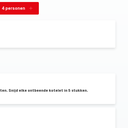
4 personen
rwijder
Voeg
rsonen
personen
toe
en. Snijd elke ontbeende kotelet in 5 stukken.