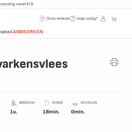
erzending vanaf €79
Onze winkels
Hulp nodig?
Onze
Hulp
Mijn
Mijn
winkels
nodig?
account
winke
ratie
AANBIEDINGEN
varkensvlees
BEREIDEN
KOKEN
AFKOELEN
1u.
18min.
0min.