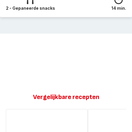
2 - Gepaneerde snacks
14 min.
Vergelijkbare recepten
Vegan
Vegan
glutenvrije
glutenvrije
tiramisu
tiramisu
met
met