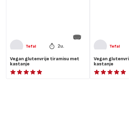
kastanje
kastanje
2u.
Tefal
Tefal
Vegan glutenvrije tiramisu met
Vegan glutenvrije
kastanje
kastanje
ratings.NaN
ratings.NaN