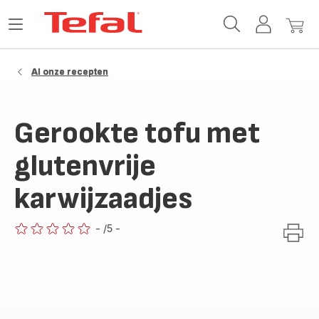
Tefal-
Open
Mijn
Mijn
startpagina
het
account
winke
menu
Al onze recepten
Gerookte tofu met
glutenvrije
karwijzaadjes
-
/5
-
ratings.0