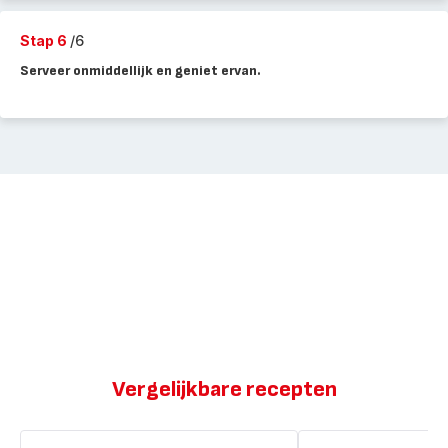
Stap 6
/6
Serveer onmiddellijk en geniet ervan.
Vergelijkbare recepten
Bánh
Gehaktballetjes