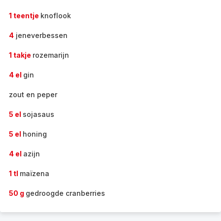
1 teentje
knoflook
4
jeneverbessen
1 takje
rozemarijn
4 el
gin
zout en peper
5 el
sojasaus
5 el
honing
4 el
azijn
1 tl
maïzena
50 g
gedroogde cranberries