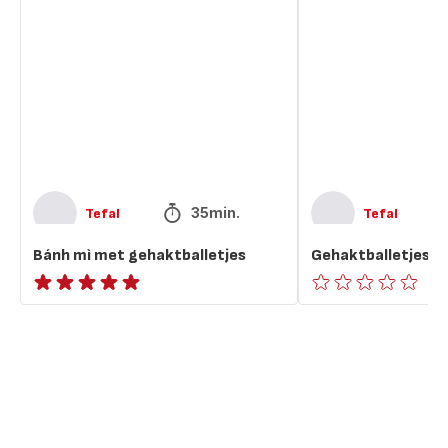
mì
met
met
kaas
gehaktballetjes
35min.
Tefal
Tefal
Bánh mì met gehaktballetjes
Gehaktballetjes m
ratings.NaN
ratings.0