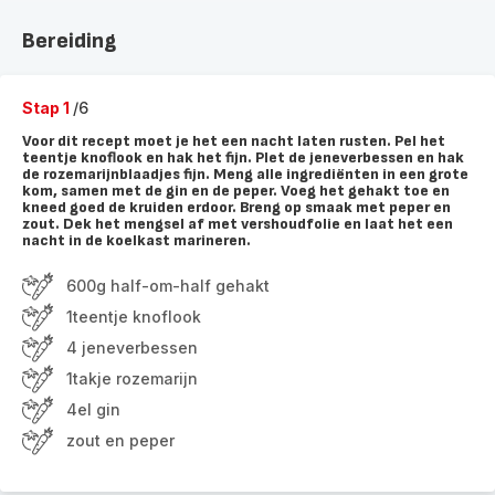
Bereiding
Stap 1
/6
Voor dit recept moet je het een nacht laten rusten. Pel het
teentje knoflook en hak het fijn. Plet de jeneverbessen en hak
de rozemarijnblaadjes fijn. Meng alle ingrediënten in een grote
kom, samen met de gin en de peper. Voeg het gehakt toe en
kneed goed de kruiden erdoor. Breng op smaak met peper en
zout. Dek het mengsel af met vershoudfolie en laat het een
nacht in de koelkast marineren.
600g half-om-half gehakt
1teentje knoflook
4 jeneverbessen
1takje rozemarijn
4el gin
zout en peper