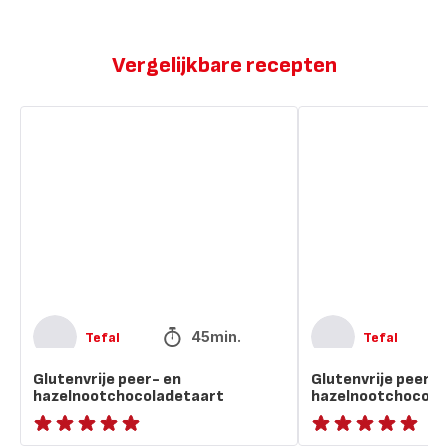
Vergelijkbare recepten
Glutenvrije
Glutenvrije
peer-
peer-
en
en
hazelnootchocoladetaart
hazelnootchocolade
45min.
Tefal
Tefal
Glutenvrije peer- en
Glutenvrije peer- 
hazelnootchocoladetaart
hazelnootchocola
ratings.NaN
ratings.NaN