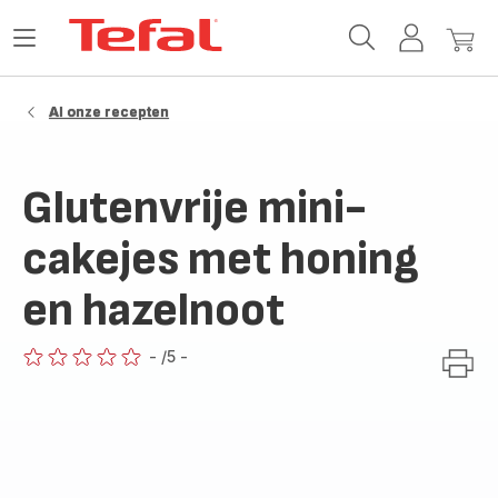
Tefal-
Open
Mijn
Mijn
startpagina
het
account
winke
menu
Al onze recepten
Glutenvrije mini-
cakejes met honing
en hazelnoot
-
/5
-
ratings.0