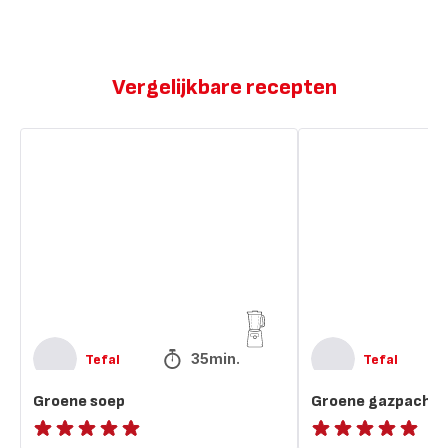
Vergelijkbare recepten
Groene
Groene
soep
gazpacho
35min.
Tefal
Tefal
Groene soep
Groene gazpacho
ratings.NaN
ratings.NaN