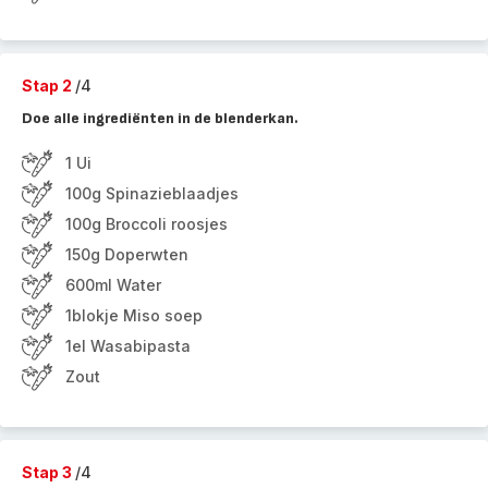
Stap 2
/4
Doe alle ingrediënten in de blenderkan.
1 Ui
100g Spinazieblaadjes
100g Broccoli roosjes
150g Doperwten
600ml Water
1blokje Miso soep
1el Wasabipasta
Zout
Stap 3
/4