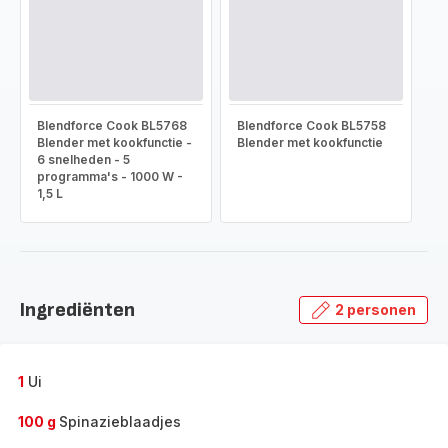
Blendforce Cook BL5768
Blendforce Cook BL5758
Blender met kookfunctie -
Blender met kookfunctie
6 snelheden - 5
programma's - 1000 W -
1,5 L
Ingrediënten
2 personen
1
Ui
100 g
Spinazieblaadjes