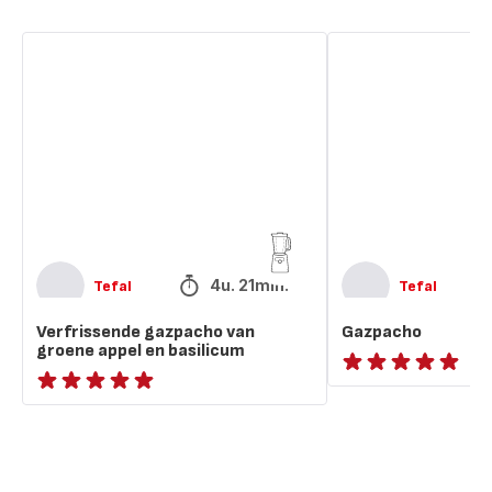
Verfrissende
Gazpacho
gazpacho
van
groene
appel
en
basilicum
4u. 21min.
Tefal
Tefal
Verfrissende gazpacho van
Gazpacho
groene appel en basilicum
ratings.NaN
ratings.NaN