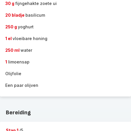
30 g
fijngehakte zoete ui
20 bladje
basilicum
250 g
yoghurt
1 el
vloeibare honing
250 ml
water
1
limoensap
Olijfolie
Een paar olijven
Bereiding
Stap 1
/5