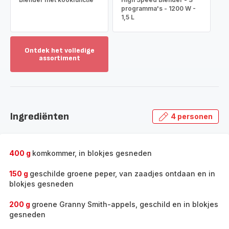
programma's - 1200 W -
1,5 L
Ontdek het volledige
assortiment
Toon
meer
-
Ontdek
het
Ingrediënten
4 personen
volledige
assortiment
-
400 g
komkommer, in blokjes gesneden
150 g
geschilde groene peper, van zaadjes ontdaan en in
blokjes gesneden
200 g
groene Granny Smith-appels, geschild en in blokjes
gesneden