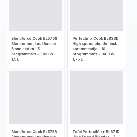
Blendforce Cook BL5768
Perfectmix Cook BL83SD
Blender met kookfunctie -
High speed blender incl.
6 snelheden - 5
stoommandje - 10
programma's - 1000 W -
programma's - 1400 W -
1,5 L
1,75 L
Blendforce Cook BL5758
Tefal PerfectMix+ BL871D
Blender met kookfunctie
High Speed Blender - 3