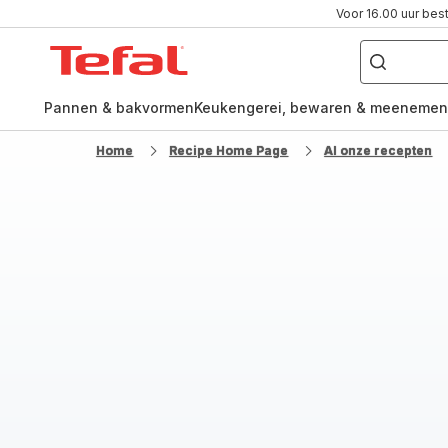
Voor 16.00 uur bes
Waar
ben
Tefal-
je
naar
startpagina
op
zoek?
Pannen & bakvormen
Keukengerei, bewaren & meenemen
Home
Recipe Home Page
Al onze recepten