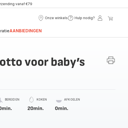
erzending vanaf €79
Onze winkels
Hulp nodig?
Onze
Hulp
Mijn
Mijn
winkels
nodig?
account
winke
ratie
AANBIEDINGEN
otto voor baby’s
BEREIDEN
KOKEN
AFKOELEN
0min.
20min.
0min.