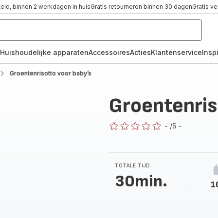
teld, binnen 2 werkdagen in huis
Gratis retourneren binnen 30 dagen
Gratis v
Huishoudelijke apparaten
Accessoires
Acties
Klantenservice
Inspi
Groentenrisotto voor baby’s
Groentenris
-
/5
-
ratings.0
TOTALE TIJD
30min.
1