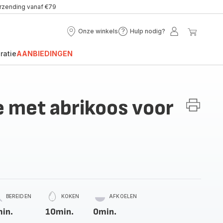
erzending vanaf €79
Onze winkels
Hulp nodig?
Onze
Hulp
Mijn
Mijn
winkels
nodig?
account
winke
ratie
AANBIEDINGEN
 met abrikoos voor
BEREIDEN
KOKEN
AFKOELEN
in.
10min.
0min.