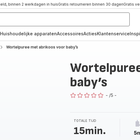
teld, binnen 2 werkdagen in huis
Gratis retourneren binnen 30 dagen
Gratis v
Huishoudelijke apparaten
Accessoires
Acties
Klantenservice
Inspi
Wortelpuree met abrikoos voor baby’s
Wortelpuree
baby’s
-
/5
-
ratings.0
TOTALE TIJD
15min.
5m