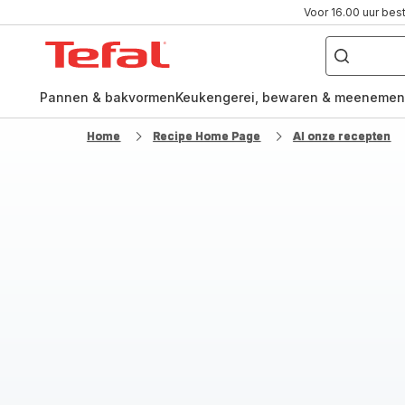
Voor 16.00 uur bes
Waar
ben
Tefal-
je
naar
startpagina
op
zoek?
Pannen & bakvormen
Keukengerei, bewaren & meenemen
Home
Recipe Home Page
Al onze recepten