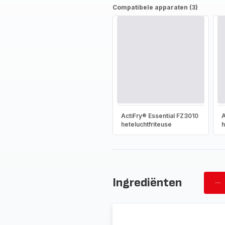
Compatibele apparaten (3)
ActiFry® Essential FZ3010
A
heteluchtfriteuse
h
Ingrediënten
Ve
pe