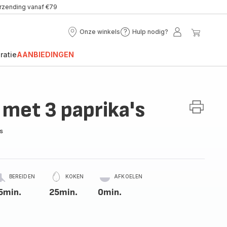
erzending vanaf €79
Onze winkels
Hulp nodig?
Onze
Hulp
Mijn
Mijn
winkels
nodig?
account
winke
ratie
AANBIEDINGEN
 met 3 paprika's
s
BEREIDEN
KOKEN
AFKOELEN
5min.
25min.
0min.