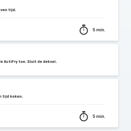
ven tijd.
5 min.
e ActiFry toe. Sluit de deksel.
 tijd koken.
5 min.