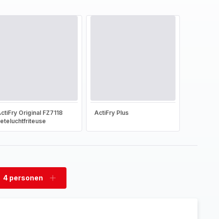
ctiFry Original FZ7118
ActiFry Plus
eteluchtfriteuse
4 personen
rwijder
Voeg
rsonen
personen
toe