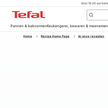
Voor 16.00 uur bes
Waar
ben
Tefal-
je
naar
startpagina
op
zoek?
Pannen & bakvormen
Keukengerei, bewaren & meenemen
Home
Recipe Home Page
Al onze recepten