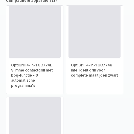
Compatibele apparaten (3)
OptiGrill 4-in-1 GC774D
OptiGrill 4-in-1 GC7748
Slimme contactgrill met
intelligent grill voor
bbq-functie - 9
complete maaltijden zwart
automatische
programma's