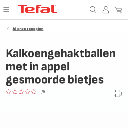
Tefal-
Open
Mijn
Mijn
startpagina
het
account
winke
menu
Al onze recepten
Kalkoengehaktballen
met in appel
gesmoorde bietjes
-
/5
-
ratings.0