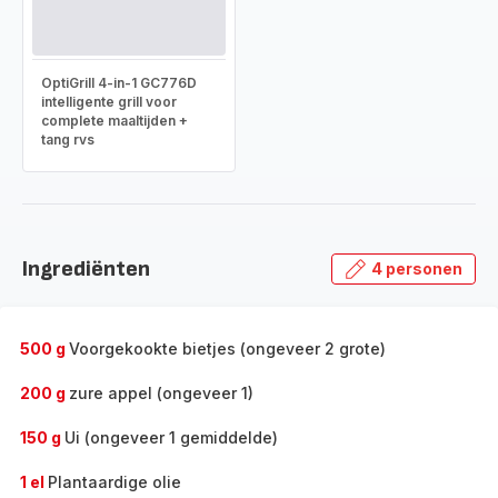
OptiGrill 4-in-1 GC776D
intelligente grill voor
complete maaltijden +
tang rvs
Ingrediënten
4 personen
500 g
Voorgekookte bietjes (ongeveer 2 grote)
200 g
zure appel (ongeveer 1)
150 g
Ui (ongeveer 1 gemiddelde)
1 el
Plantaardige olie