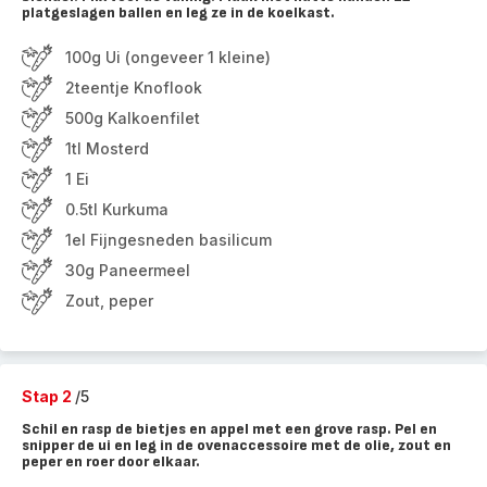
platgeslagen ballen en leg ze in de koelkast.
100g Ui (ongeveer 1 kleine)
2teentje Knoflook
500g Kalkoenfilet
1tl Mosterd
1 Ei
0.5tl Kurkuma
1el Fijngesneden basilicum
30g Paneermeel
Zout, peper
Stap 2
/5
Schil en rasp de bietjes en appel met een grove rasp. Pel en
snipper de ui en leg in de ovenaccessoire met de olie, zout en
peper en roer door elkaar.