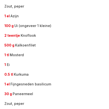
Zout, peper
1 el
Azijn
100 g
Ui (ongeveer 1 kleine)
2 teentje
Knoflook
500 g
Kalkoenfilet
1 tl
Mosterd
1
Ei
0.5 tl
Kurkuma
1 el
Fijngesneden basilicum
30 g
Paneermeel
Zout, peper