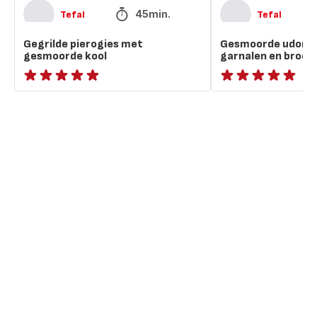
45min.
Tefal
Tefal
Gegrilde pierogies met
Gesmoorde udon-
gesmoorde kool
garnalen en brocco
ratings.NaN
ratings.NaN