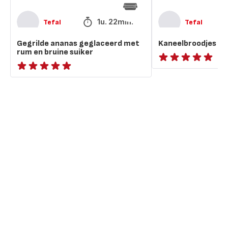
1u. 22min.
Tefal
Tefal
Gegrilde ananas geglaceerd met
Kaneelbroodjes
rum en bruine suiker
ratings.NaN
ratings.NaN