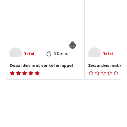
venkel
venkel
en
en
appel
appels
30min.
Tefal
Tefal
Zwaardvis met venkel en appel
Zwaardvis met ven
ratings.NaN
ratings.0