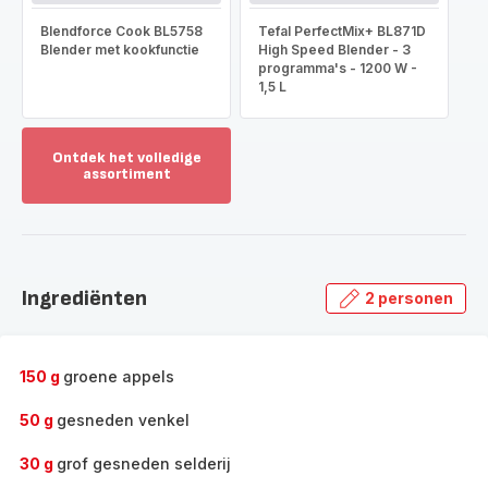
Blendforce Cook BL5758
Tefal PerfectMix+ BL871D
Blender met kookfunctie
High Speed Blender - 3
programma's - 1200 W -
1,5 L
Ontdek het volledige
assortiment
Toon
meer
-
Ontdek
het
Ingrediënten
2 personen
volledige
assortiment
-
150 g
groene appels
50 g
gesneden venkel
30 g
grof gesneden selderij