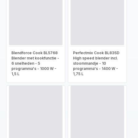
Blendforce Cook BL5768
Perfectmix Cook BL83SD
Blender met kookfunctie -
High speed blender incl.
6 snelheden - 5
stoommandje - 10
programma's - 1000 W -
programma's - 1400 W -
1,5 L
1,75 L