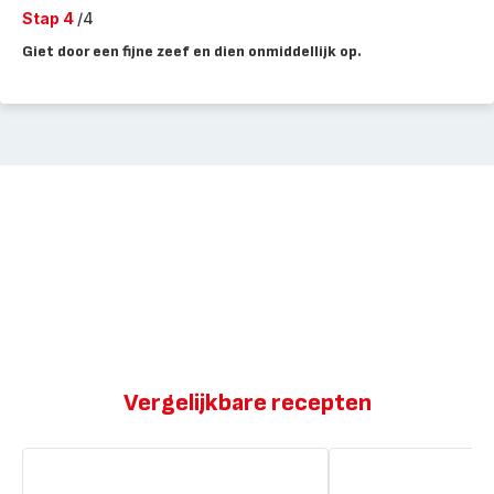
Stap 4
/4
Giet door een fijne zeef en dien onmiddellijk op.
Vergelijkbare recepten
Zwaardvis
Zwaardvis
met
met