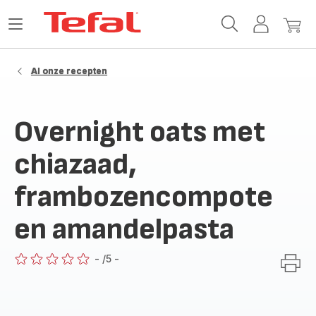
Tefal-
Open
Mijn
Mijn
startpagina
het
account
winke
menu
Al onze recepten
Overnight oats met
chiazaad,
frambozencompote
en amandelpasta
-
/5
-
ratings.0