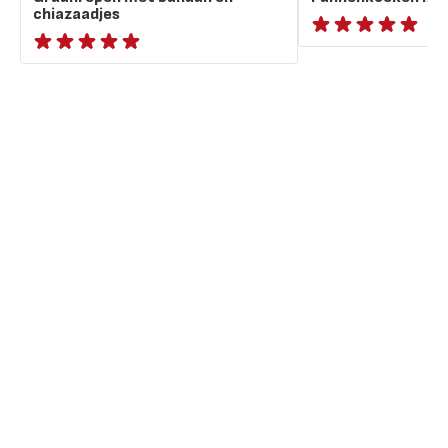
chiazaadjes
ratings.NaN
ratings.NaN