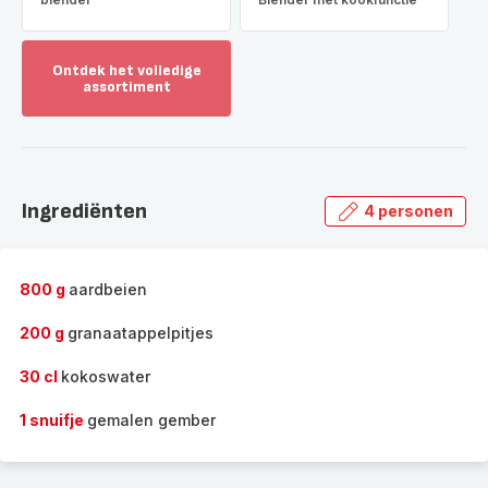
Ontdek het volledige
assortiment
Toon
meer
-
Ontdek
het
Ingrediënten
4 personen
volledige
assortiment
-
800 g
aardbeien
200 g
granaatappelpitjes
30 cl
kokoswater
1 snuifje
gemalen gember