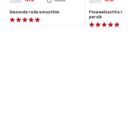
Tefal
Tefal
Gezonde rode smoothie
Fluweelzachte ro
perzik
ratings.NaN
ratings.NaN