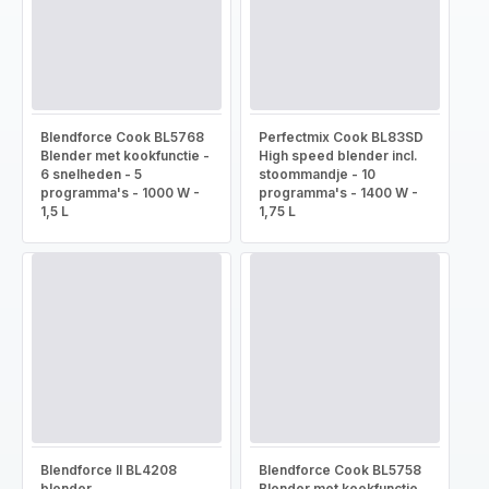
Blendforce Cook BL5768
Perfectmix Cook BL83SD
Blender met kookfunctie -
High speed blender incl.
6 snelheden - 5
stoommandje - 10
programma's - 1000 W -
programma's - 1400 W -
1,5 L
1,75 L
Blendforce II BL4208
Blendforce Cook BL5758
blender
Blender met kookfunctie