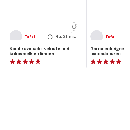
en
limoen
4u. 21min.
Tefal
Tefal
Koude avocado-velouté met
Garnalenbeignets
kokosmelk en limoen
avocadopuree
ratings.NaN
ratings.NaN