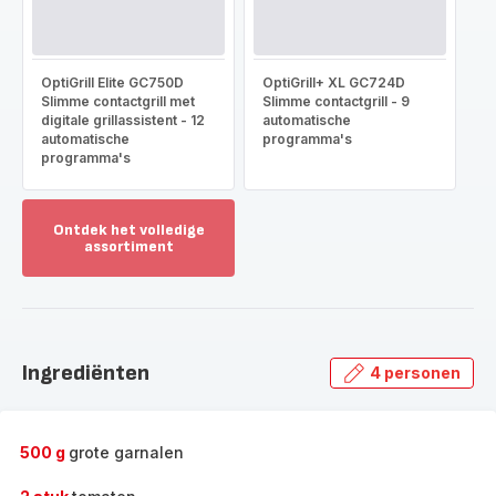
OptiGrill Elite GC750D
OptiGrill+ XL GC724D
Slimme contactgrill met
Slimme contactgrill - 9
digitale grillassistent - 12
automatische
automatische
programma's
programma's
Ontdek het volledige
assortiment
Toon
meer
-
Ontdek
het
Ingrediënten
4 personen
volledige
assortiment
-
500 g
grote garnalen