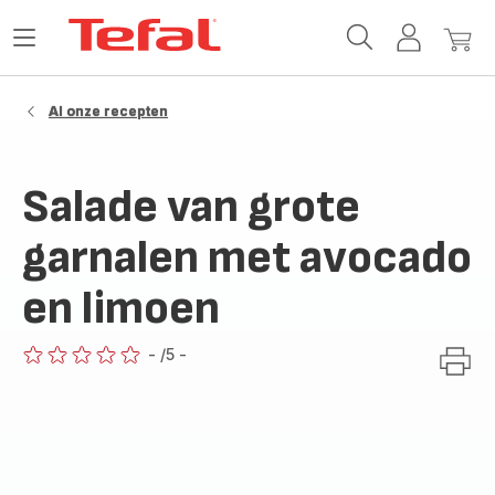
Tefal-
Open
Mijn
Mijn
startpagina
het
account
winke
menu
Al onze recepten
Salade van grote
garnalen met avocado
en limoen
-
/5
-
ratings.0