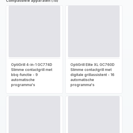
Compatibele apparaten (15)
OptiGrill 4-in-1 GC774D
OptiGrill Elite XL GC760D
Slimme contactgrill met
Slimme contactgrill met
bbq-functie - 9
digitale grillassistent - 16
automatische
automatische
programma's
programma's