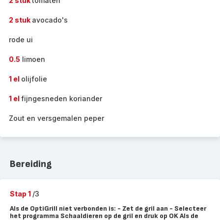
2 stuk
tomaten
2 stuk
avocado's
rode ui
0.5
limoen
1 el
olijfolie
1 el
fijngesneden koriander
Zout en versgemalen peper
Bereiding
Stap 1
/3
Als de OptiGrill niet verbonden is: - Zet de gril aan - Selecteer
het programma Schaaldieren op de gril en druk op OK Als de