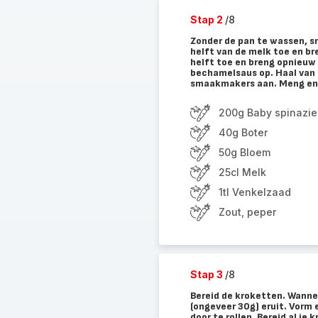
Stap 2
/8
Zonder de pan te wassen, sm
helft van de melk toe en br
helft toe en breng opnieuw 
bechamelsaus op. Haal van h
smaakmakers aan. Meng en l
200g Baby spinazie
40g Boter
50g Bloem
25cl Melk
1tl Venkelzaad
Zout, peper
Stap 3
/8
Bereid de kroketten. Wanne
(ongeveer 30g) eruit. Vorm 
door te rollen. Bereid al je