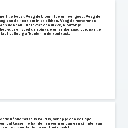
elt de boter. Voeg de bloem toe en roer goed. Voeg de
eng aan de kook om in te dikken. Voeg de resterende
aan de kook. Dit levert een dikke, klontvrije
et vuur en voeg de spinazie en venkelzaad toe, pas de
aat volledig afkoelen in de koelkast.
er de béchamelsaus koud is, schep je een eetlepel
een bal tussen je handen en vorm er dan een cilinder van
 kroketten voordat je de coating maakt.