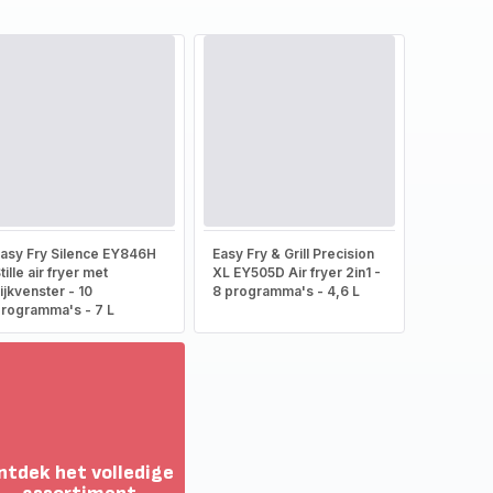
asy Fry Silence EY846H
Easy Fry & Grill Precision
tille air fryer met
XL EY505D Air fryer 2in1 -
ijkvenster - 10
8 programma's - 4,6 L
rogramma's - 7 L
ntdek het volledige