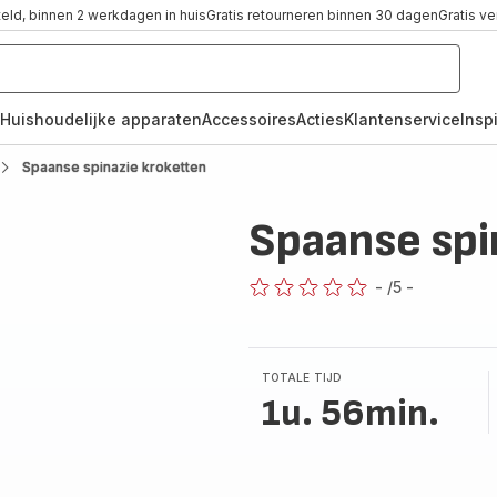
teld, binnen 2 werkdagen in huis
Gratis retourneren binnen 30 dagen
Gratis v
Huishoudelijke apparaten
Accessoires
Acties
Klantenservice
Inspi
Spaanse spinazie kroketten
Spaanse spi
-
/5
-
ratings.0
TOTALE TIJD
1u. 56min.