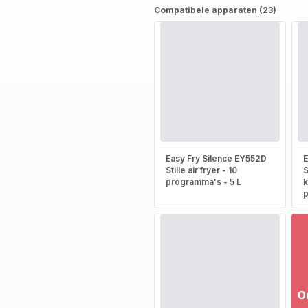
Compatibele apparaten (23)
Easy Fry Silence EY552D
E
Stille air fryer - 10
S
programma's - 5 L
k
p
O