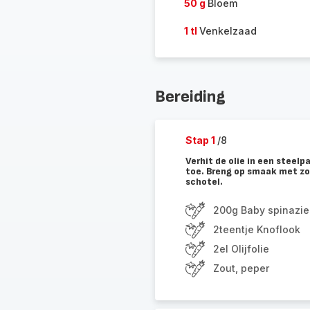
50 g
Bloem
1 tl
Venkelzaad
Bereiding
Stap 1
/8
Verhit de olie in een steelp
toe. Breng op smaak met zo
schotel.
200g Baby spinazie
2teentje Knoflook
2el Olijfolie
Zout, peper