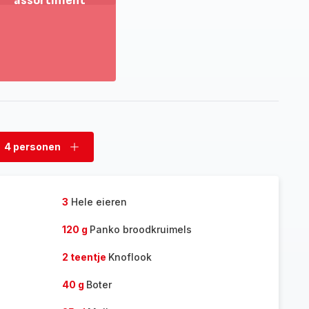
assortiment
oon
eer
tdek
t
lledige
sortiment
4 personen
rwijder
Voeg
rsonen
personen
toe
3
Hele eieren
120 g
Panko broodkruimels
2 teentje
Knoflook
40 g
Boter