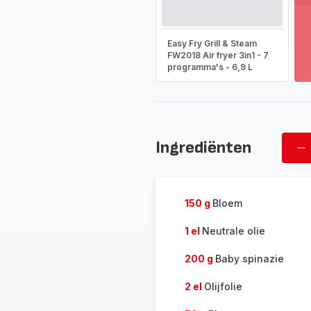
T
m
-
Easy Fry Grill & Steam
On
FW2018 Air fryer 3in1 - 7
programma's - 6,9 L
he
vo
as
-
Ingrediënten
Ve
pe
150 g
Bloem
1 el
Neutrale olie
200 g
Baby spinazie
2 el
Olijfolie