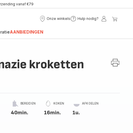
erzending vanaf €79
Onze winkels
Hulp nodig?
Onze
Hulp
Mijn
Mijn
winkels
nodig?
account
winke
ratie
AANBIEDINGEN
nazie kroketten
BEREIDEN
KOKEN
AFKOELEN
40min.
16min.
1u.