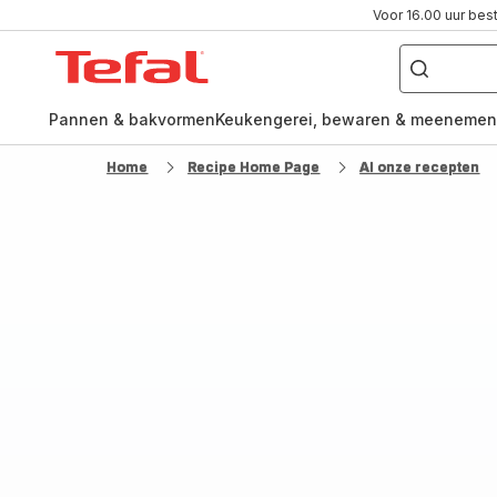
Voor 16.00 uur bes
Waar
ben
Tefal-
je
naar
startpagina
op
zoek?
Pannen & bakvormen
Keukengerei, bewaren & meenemen
Home
Recipe Home Page
Al onze recepten