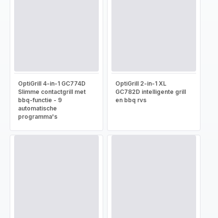
OptiGrill 4-in-1 GC774D
OptiGrill 2-in-1 XL
Slimme contactgrill met
GC782D intelligente grill
bbq-functie - 9
en bbq rvs
automatische
programma's