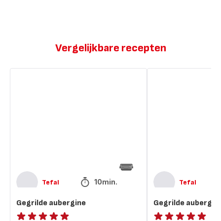
Vergelijkbare recepten
Gegrilde
Gegrilde
aubergine
aubergines
met
pesto
10min.
Tefal
Tefal
Gegrilde aubergine
Gegrilde aubergin