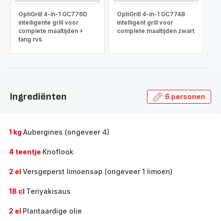
OptiGrill 4-in-1 GC776D
OptiGrill 4-in-1 GC7748
intelligente grill voor
intelligent grill voor
complete maaltijden +
complete maaltijden zwart
tang rvs
Ingrediënten
6 personen
1 kg
Aubergines (ongeveer 4)
4 teentje
Knoflook
2 el
Versgeperst limoensap (ongeveer 1 limoen)
18 cl
Teriyakisaus
2 el
Plantaardige olie