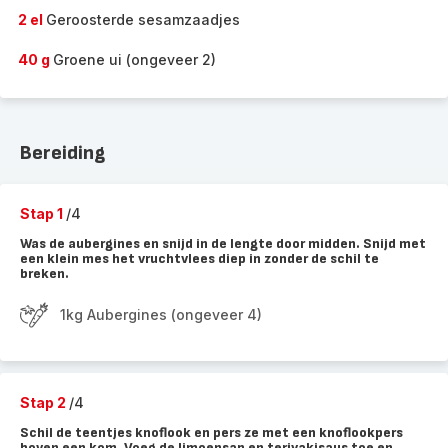
2 el
Geroosterde sesamzaadjes
40 g
Groene ui (ongeveer 2)
Bereiding
Stap 1
/4
Was de aubergines en snijd in de lengte door midden. Snijd met
een klein mes het vruchtvlees diep in zonder de schil te
breken.
1kg Aubergines (ongeveer 4)
Stap 2
/4
Schil de teentjes knoflook en pers ze met een knoflookpers
boven een kom. Voeg de limoensap en teriyakisaus toe en