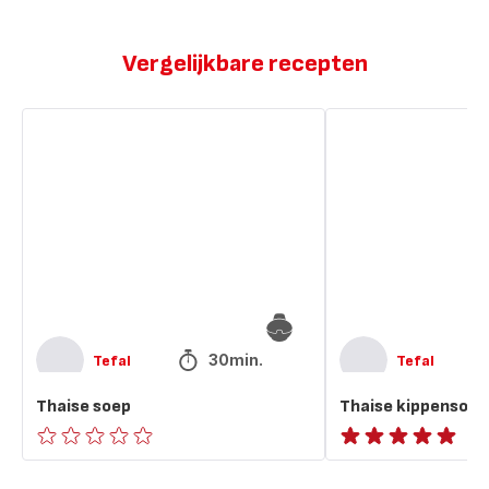
Vergelijkbare recepten
Thaise
Thaise
soep
kippensoep
30min.
Tefal
Tefal
Thaise soep
Thaise kippensoep
ratings.0
ratings.NaN