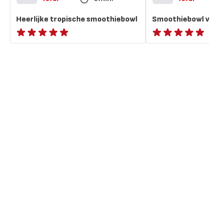
Heerlijke tropische smoothiebowl
Smoothiebowl van 
ratings.NaN
ratings.NaN