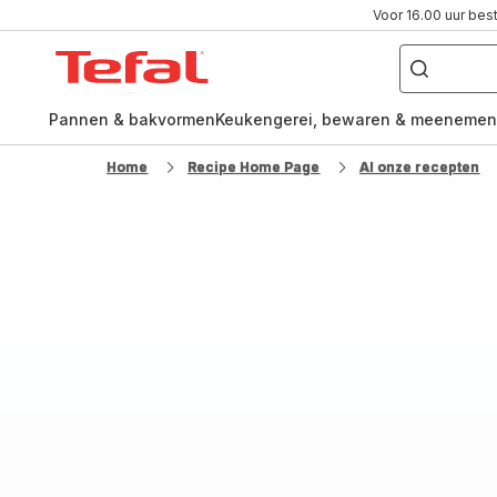
Voor 16.00 uur bes
Waar
ben
Tefal-
je
naar
startpagina
op
zoek?
Pannen & bakvormen
Keukengerei, bewaren & meenemen
Home
Recipe Home Page
Al onze recepten