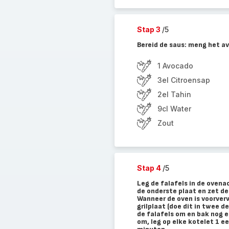
Stap 3
/5
Bereid de saus: meng het a
1 Avocado
3el Citroensap
2el Tahin
9cl Water
Zout
Stap 4
/5
Leg de falafels in de ovenac
de onderste plaat en zet de
Wanneer de oven is voorver
grilplaat (doe dit in twee 
de falafels om en bak nog 
om, leg op elke kotelet 1 e