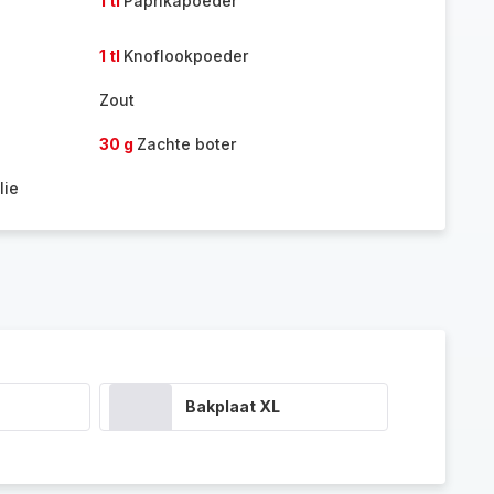
1 tl
Paprikapoeder
1 tl
Knoflookpoeder
Zout
30 g
Zachte boter
lie
Bakplaat XL