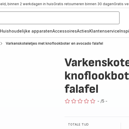
teld, binnen 2 werkdagen in huis
Gratis retourneren binnen 30 dagen
Gratis v
Huishoudelijke apparaten
Accessoires
Acties
Klantenservice
Inspi
Varkenskoteletjes met knoflookboter en avocado falafel
Varkenskote
knoflookbot
falafel
-
/5
-
ratings.0
TOTALE TIJD