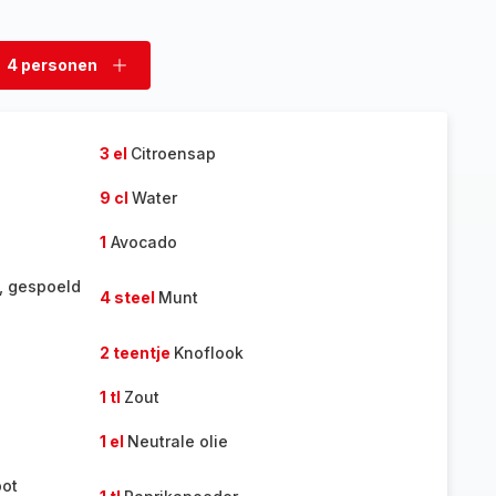
4 personen
rwijder
Voeg
rsonen
personen
toe
3 el
Citroensap
9 cl
Water
1
Avocado
k, gespoeld
4 steel
Munt
2 teentje
Knoflook
1 tl
Zout
1 el
Neutrale olie
bot