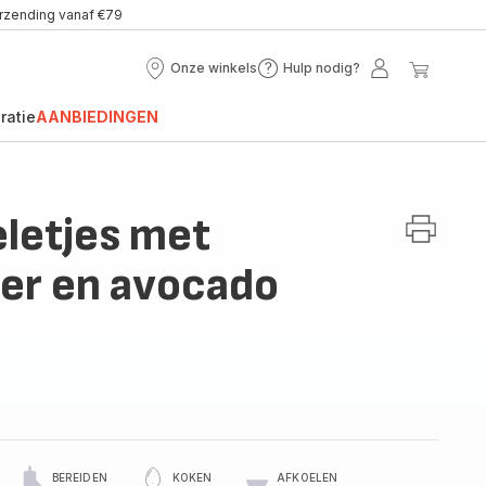
erzending vanaf €79
Onze winkels
Hulp nodig?
Onze
Hulp
Mijn
Mijn
winkels
nodig?
account
winke
ratie
AANBIEDINGEN
letjes met
er en avocado
BEREIDEN
KOKEN
AFKOELEN