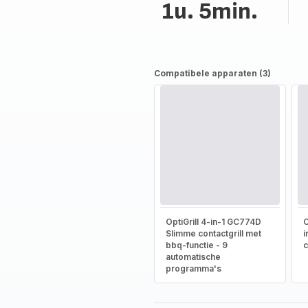
1u. 5min.
Compatibele apparaten (3)
OptiGrill 4-in-1 GC774D
O
Slimme contactgrill met
i
bbq-functie - 9
c
automatische
programma's