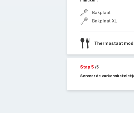
minuten.
Bakplaat
Bakplaat XL
Thermostaat mod
Stap 5
/5
Serveer de varkenskoteletj