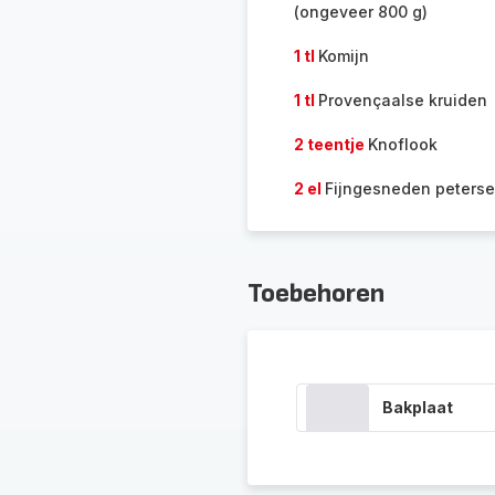
(ongeveer 800 g)
1 tl
Komijn
1 tl
Provençaalse kruiden
2 teentje
Knoflook
2 el
Fijngesneden peterse
Toebehoren
Bakplaat