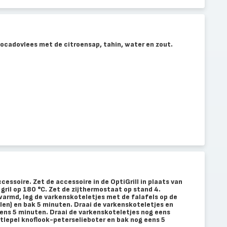
vocadovlees met de citroensap, tahin, water en zout.
cessoire. Zet de accessoire in de OptiGrill in plaats van
 gril op 180 °C. Zet de zijthermostaat op stand 4.
warmd, leg de varkenskoteletjes met de falafels op de
delen) en bak 5 minuten. Draai de varkenskoteletjes en
eens 5 minuten. Draai de varkenskoteletjes nog eens
etlepel knoflook-peterselieboter en bak nog eens 5