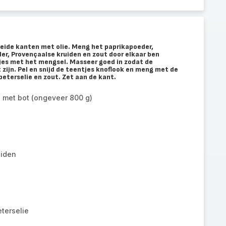
beide kanten met olie. Meng het paprikapoeder,
er, Provençaalse kruiden en zout door elkaar ben
jes met het mengsel. Masseer goed in zodat de
zijn. Pel en snijd de teentjes knoflook en meng met de
peterselie en zout. Zet aan de kant.
 met bot (ongeveer 800 g)
uiden
terselie