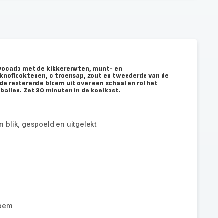
 avocado met de kikkererwten, munt- en
 knoflooktenen, citroensap, zout en tweederde van de
e resterende bloem uit over een schaal en rol het
ballen. Zet 30 minuten in de koelkast.
n blik, gespoeld en uitgelekt
loem