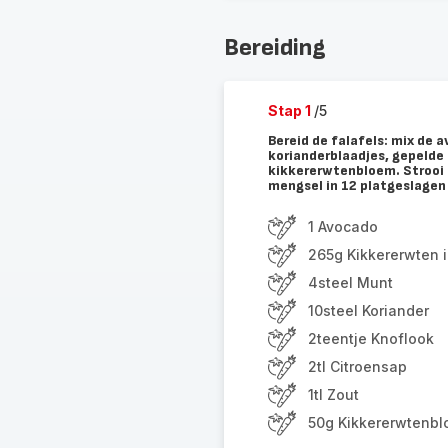
Bereiding
Stap 1
/5
Bereid de falafels: mix de
korianderblaadjes, gepelde
kikkererwtenbloem. Strooi d
mengsel in 12 platgeslagen 
1 Avocado
265g Kikkererwten i
4steel Munt
10steel Koriander
2teentje Knoflook
2tl Citroensap
1tl Zout
50g Kikkererwtenb