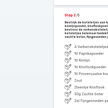
Stap 2
/5
Bestrijk de koteletjes aan 
komijnpoeder, knoflookpoed
bestrooi de varkenskotelet
koteletjes helemaal bedekt 
zachte boter, fijngesneden 
4 Varkenskoteletjes
1tl Paprikapoeder
1tl Komijn
1tl Knoflookpoeder
1tl Provençaalse kr
Zout
2teentje Knoflook
30g Zachte boter
2el Fijngesneden pe