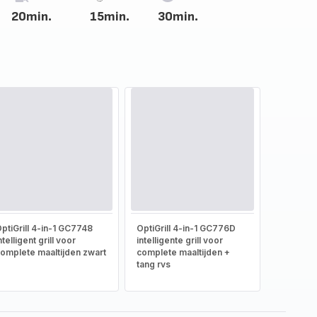
20min.
15min.
30min.
ptiGrill 4-in-1 GC7748
OptiGrill 4-in-1 GC776D
ntelligent grill voor
intelligente grill voor
omplete maaltijden zwart
complete maaltijden +
tang rvs