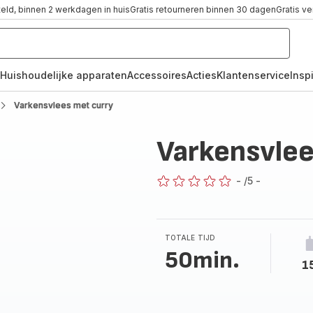
teld, binnen 2 werkdagen in huis
Gratis retourneren binnen 30 dagen
Gratis v
Huishoudelijke apparaten
Accessoires
Acties
Klantenservice
Inspi
Varkensvlees met curry
Varkensvlee
-
/5
-
ratings.0
TOTALE TIJD
50min.
1