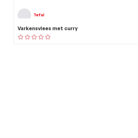
Tefal
Varkensvlees met curry
ratings.0