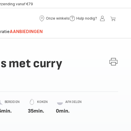
erzending vanaf €79
Onze winkels
Hulp nodig?
Onze
Hulp
Mijn
Mijn
winkels
nodig?
account
winke
ratie
AANBIEDINGEN
s met curry
BEREIDEN
KOKEN
AFKOELEN
5min.
35min.
0min.