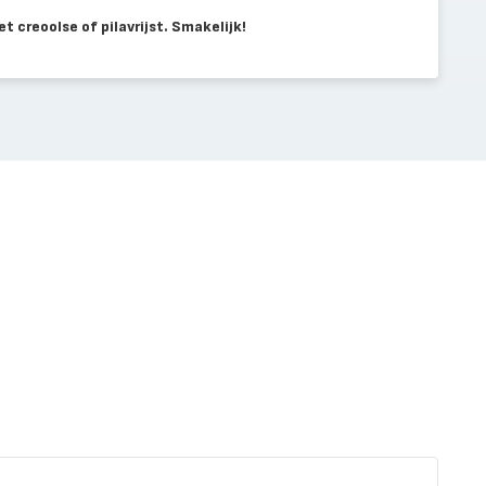
t creoolse of pilavrijst. Smakelijk!
Varke