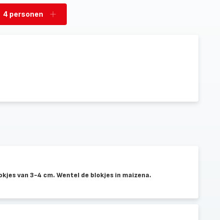
4 personen
rwijder
Voeg
rsonen
personen
toe
lokjes van 3-4 cm. Wentel de blokjes in maizena.