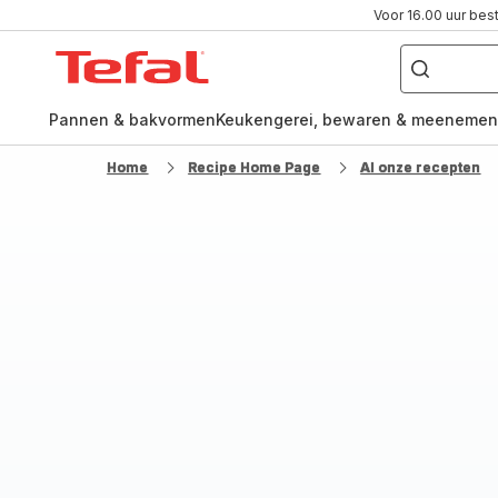
Voor 16.00 uur bes
Waar
ben
Tefal-
je
naar
startpagina
op
zoek?
Pannen & bakvormen
Keukengerei, bewaren & meenemen
Home
Recipe Home Page
Al onze recepten