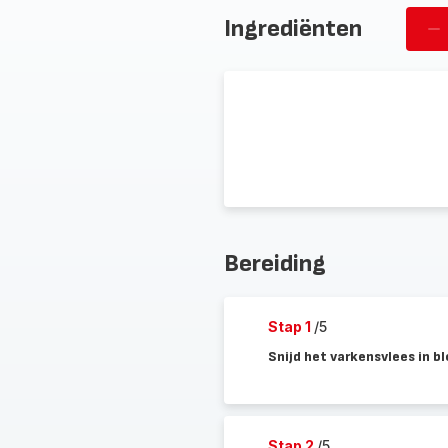
Ingrediënten
Ve
pe
Bereiding
Stap 1
/5
Snijd het varkensvlees in b
Stap 2
/5