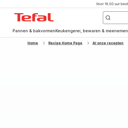
Voor 16.00 uur bes
Waar
ben
Tefal-
je
naar
startpagina
op
zoek?
Pannen & bakvormen
Keukengerei, bewaren & meenemen
Home
Recipe Home Page
Al onze recepten