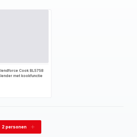
lendforce Cook BL5758
lender met kookfunctie
2 personen
rwijder
Voeg
rsonen
personen