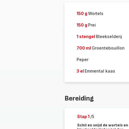
150 g
Wortels
150 g
Prei
1 stengel
Bleekselderij
700 ml
Groentebouillon
Peper
3 el
Emmental kaas
Bereiding
Stap 1
/5
Schil en snijd de wortels en 