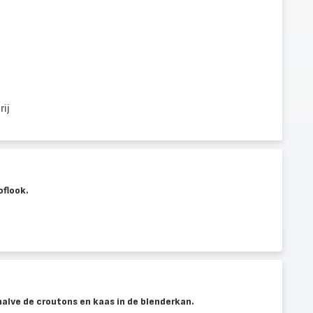
ij
oflook.
halve de croutons en kaas in de blenderkan.