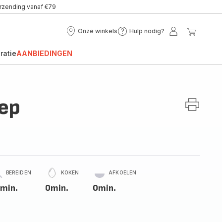
erzending vanaf €79
Onze winkels
Hulp nodig?
Onze
Hulp
Mijn
Mijn
winkels
nodig?
account
winke
ratie
AANBIEDINGEN
ep
BEREIDEN
KOKEN
AFKOELEN
min.
0min.
0min.