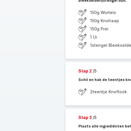
bleekselderijstengel dun.
150g Wortels
150g Knolraap
150g Prei
1 Ui
1stengel Bleekselder
Stap 2
/5
Schil en hak de teentjes kn
2teentje Knoflook
Stap 3
/5
Plaats alle ingrediënten be