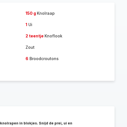
toe
150 g
Knolraap
1
Ui
2 teentje
Knoflook
Zout
6
Broodcroutons
knolrapen in blokjes. Snijd de prei, ui en