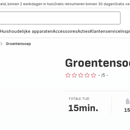
teld, binnen 2 werkdagen in huis
Gratis retourneren binnen 30 dagen
Gratis v
Huishoudelijke apparaten
Accessoires
Acties
Klantenservice
Inspi
Groentensoep
Groentenso
-
/5
-
ratings.0
TOTALE TIJD
15min.
15