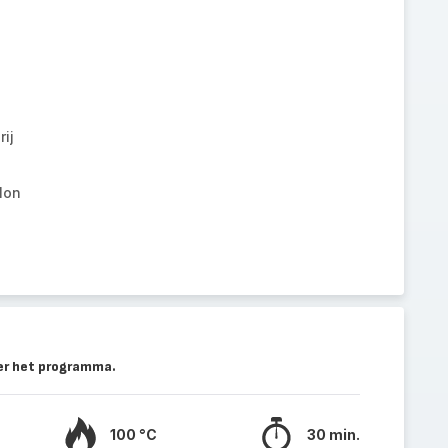
ij
lon
eer het programma.
100 °C
30 min.