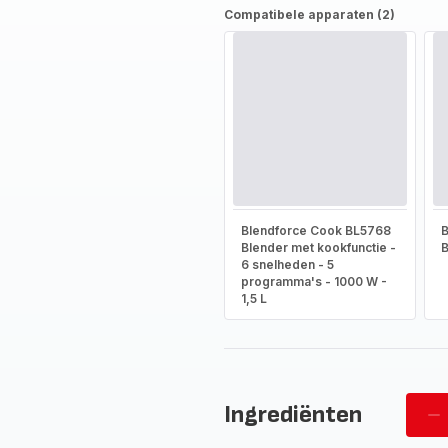
Compatibele apparaten (2)
Blendforce Cook BL5768
B
Blender met kookfunctie -
B
6 snelheden - 5
programma's - 1000 W -
1,5 L
Ingrediënten
Ve
pe