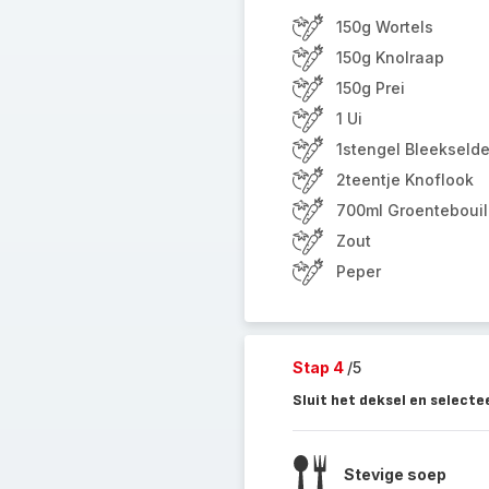
150g Wortels
150g Knolraap
150g Prei
1 Ui
1stengel Bleekselder
2teentje Knoflook
700ml Groentebouil
Zout
Peper
Stap 4
/5
Sluit het deksel en select
Stevige soep