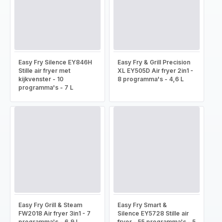
Easy Fry Silence EY846H
Easy Fry & Grill Precision
Stille air fryer met
XL EY505D Air fryer 2in1 -
kijkvenster - 10
8 programma's - 4,6 L
programma's - 7 L
Easy Fry Grill & Steam
Easy Fry Smart &
FW2018 Air fryer 3in1 - 7
Silence EY5728 Stille air
programma's - 6,9 L
fryer - 55 programma's - 5