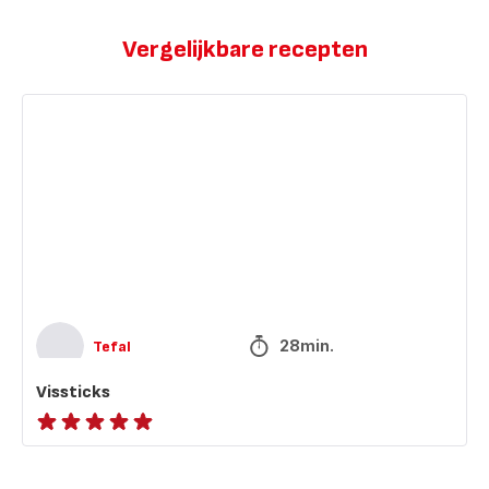
Vergelijkbare recepten
Vissticks
28min.
Tefal
Vissticks
ratings.NaN