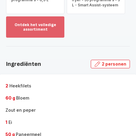
L - Smart Assist-systeem
Ontdek het volledige
assortiment
Toon
meer
-
Ontdek
het
Ingrediënten
2 personen
volledige
assortiment
-
2
Heekfilets
60 g
Bloem
Zout en peper
1
Ei
50 g
Paneermeel