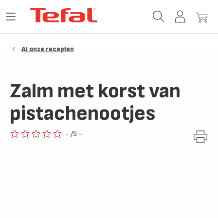
Tefal-
Open
Mijn
Mijn
startpagina
het
account
winke
menu
Al onze recepten
Zalm met korst van
pistachenootjes
-
/5
-
ratings.0