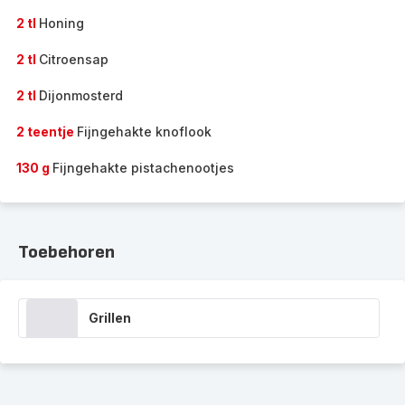
2 tl
Honing
2 tl
Citroensap
2 tl
Dijonmosterd
2 teentje
Fijngehakte knoflook
130 g
Fijngehakte pistachenootjes
Toebehoren
Grillen