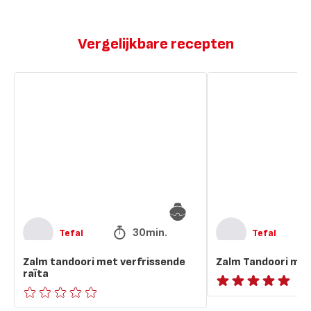
Vergelijkbare recepten
Zalm
Zalm
tandoori
Tandoori
met
met
verfrissende
frisse
raïta
raita
30min.
Tefal
Tefal
Zalm tandoori met verfrissende
Zalm Tandoori met 
raïta
ratings.NaN
ratings.0