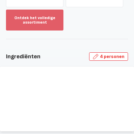
Ontdek het volledige
assortiment
Toon
meer
-
Ontdek
het
Ingrediënten
4 personen
volledige
assortiment
-