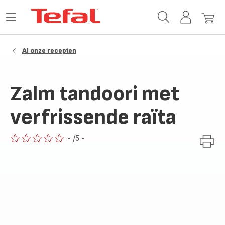
Tefal-
Open
Mijn
Mijn
startpagina
het
account
winke
menu
Al onze recepten
Zalm tandoori met
verfrissende raïta
-
/5
-
ratings.0