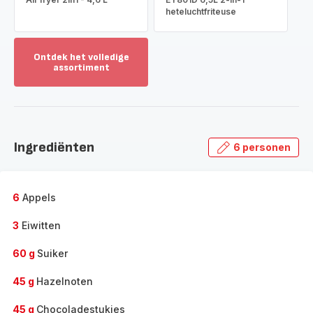
heteluchtfriteuse
Ontdek het volledige
assortiment
Toon
meer
-
Ontdek
het
Ingrediënten
6 personen
volledige
assortiment
-
6
Appels
3
Eiwitten
60 g
Suiker
45 g
Hazelnoten
45 g
Chocoladestukjes