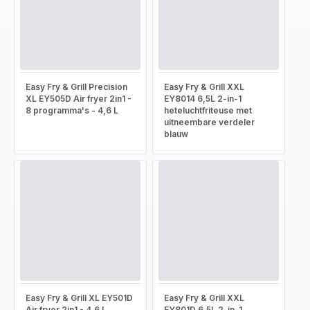
Easy Fry & Grill Precision
Easy Fry & Grill XXL
XL EY505D Air fryer 2in1 -
EY8014 6,5L 2-in-1
8 programma's - 4,6 L
heteluchtfriteuse met
uitneembare verdeler
blauw
Easy Fry & Grill XL EY501D
Easy Fry & Grill XXL
Air fryer 2in1 - 4,6 L
EY801D 6,5L 2-in-1